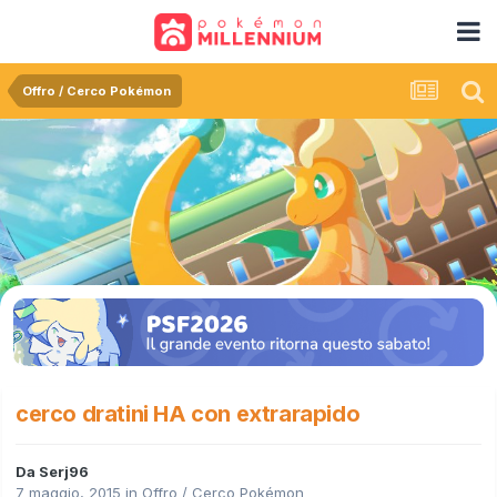
Offro / Cerco Pokémon
cerco dratini HA con extrarapido
Da
Serj96
7 maggio, 2015
in
Offro / Cerco Pokémon