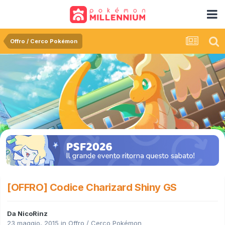
Offro / Cerco Pokémon
[OFFRO] Codice Charizard Shiny GS
Da
NicoRinz
23 maggio, 2015
in
Offro / Cerco Pokémon