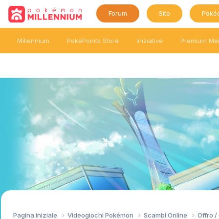
Forum
Sito
Poké
Millennium
PokéPoints Store
Iniziative
Premium Me
Pagina iniziale
Videogiochi Pokémon
Scambi Online
Offro 