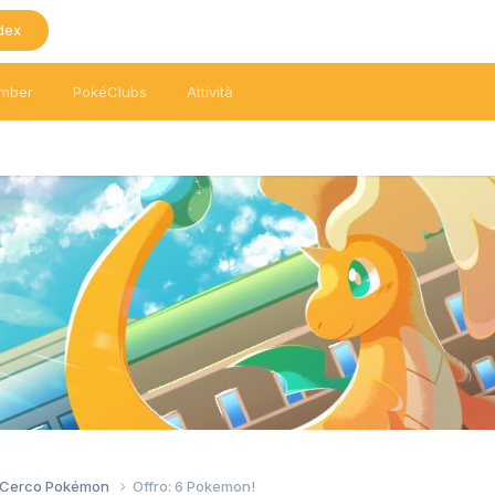
dex
mber
PokéClubs
Attività
/ Cerco Pokémon
Offro: 6 Pokemon!