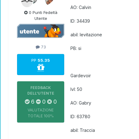
AO: Calvin
0 Punti Fedeltà
Utente
ID: 34439
abil: levitazione
73
PB: si
PP
55.35
Gardevoir
FEEDBACK
lvl: 50
DELL'UTENTE
6
0
0
AO: Gabry
VALUTAZIONE
TOTALE
100%
ID: 63780
abil: Traccia