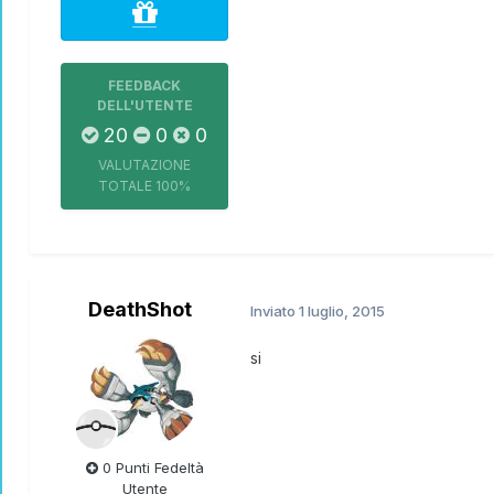
FEEDBACK
DELL'UTENTE
20
0
0
VALUTAZIONE
TOTALE
100%
DeathShot
Inviato
1 luglio, 2015
si
0 Punti Fedeltà
Utente