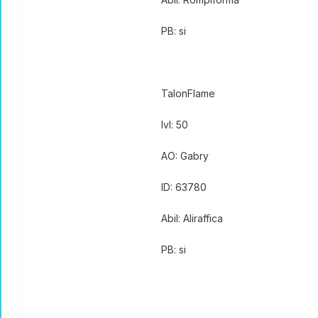
PB: si
TalonFlame
lvl: 50
AO: Gabry
ID: 63780
Abil: Aliraffica
PB: si