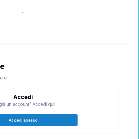
re
tare
Accedi
già un account? Accedi qui!
Accedi adesso