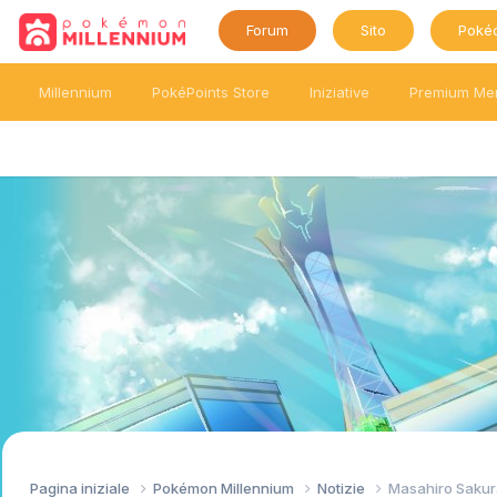
Forum
Sito
Poké
Millennium
PokéPoints Store
Iniziative
Premium Me
Pagina iniziale
Pokémon Millennium
Notizie
Masahiro Sakura