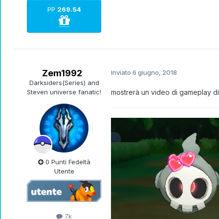
PP
269.54
Zem1992
Inviato
6 giugno, 2018
Darksiders(Series) and
Steven universe fanatic!
mostrerà un video di gameplay di
0 Punti Fedeltà
Utente
7k