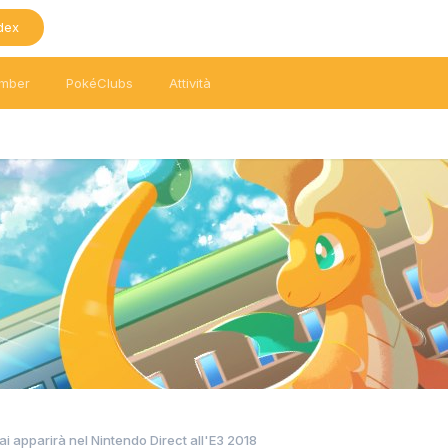
dex
mber
PokéClubs
Attività
i apparirà nel Nintendo Direct all'E3 2018