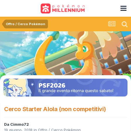
Offro / Cerco Pokémon
Cerco Starter Alola (non competitivi)
Da
Cimmo72
19 giugno, 2018
in
Offro / Cerco Pokémon