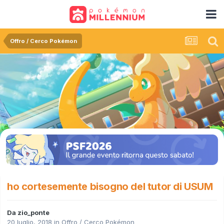
Offro / Cerco Pokémon
ho cortesemente bisogno del tutor di USUM
Da
zio_ponte
20 luglio, 2018
in
Offro / Cerco Pokémon