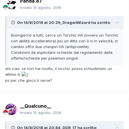
Panda.87
-Chespin (offerto in cambio per il torchic):
-Livello 1
Inviato
14 agosto, 2018
-IV Tutte 31
-Abilità Antiproiettile
On 14/8/2018 at 20:39,
DragonWizard
ha scritto:
-Natura Scaltra
-Pokèball Loveball
-Regione di Provenienza Italia, Europa
Buongiorno a tutti, cerco un Torchic HA (ovvero un Torchic
-Sesso Maschio
con abilità accelleratore) più un ditto con 0 iv in velocità, in
cambio offro due chespin HA (antiproietile).
-Chespin (offerto in cambio per il ditto):
Condizioni da esplicitare richieste dal regolamento delle
-Livello 1
offerte/richieste per pokèmon singoli:
-IV cinque al 31, Spe normale
ehi ciao. se non hai risolto, il torchic posso schiudertelo un
-Abilità Antiproiettile
attimo io
-Natura Scaltra
ps per che gioco ti serve?
-Pokèball Loveball
-Regione di Provenienza Italia, Europa
-Sesso Maschio.
__Qualcuno__
Inviato
15 agosto, 2018
On 14/8/2018 at 20:44,
DDR_17
ha scritto: