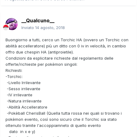
__Qualcuno__
Inviato
14 agosto, 2018
Buongiorno a tutti, cerco un Torchic HA (ovvero un Torchic con
abilità accelleratore) più un ditto con 0 iv in velocità, in cambio
offro due chespin HA (antiproietile).
Condizioni da esplicitare richieste dal regolamento delle
offerte/richieste per pokèmon singoli:
Richiesti:
-Torchic:
-Livello Irrilevante
-Sesso irrilevante
-IV irrilevante
-Natura irrilevante
-Abilità Accelleratore
-Pokèball CherisBall (Quella tutta rossa nei quali si trovano i
pokèmon evento, così sono sicuro che il Torchic sia stato
ottenuto tramite l'accoppiamneto di quello evento
dato in x e y)