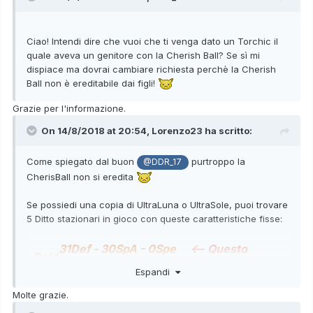
Ciao! Intendi dire che vuoi che ti venga dato un Torchic il
quale aveva un genitore con la Cherish Ball? Se sì mi
dispiace ma dovrai cambiare richiesta perchè la Cherish
Ball non è ereditabile dai figli!
Grazie per l'informazione.
On 14/8/2018 at 20:54,
Lorenzo23
ha scritto:
Come spiegato dal buon
purtroppo la
@DDR_17
CherisBall non si eredita
Se possiedi una copia di UltraLuna o UltraSole, puoi trovare
5 Ditto stazionari in gioco con queste caratteristiche fisse:
31Def - 30SpA - 0Spe
<-- Questo
Bold
-
dovrebbe fare al caso tuo
Espandi
-
Jolly
30Def - 30SpA - 31Spe
Molte grazie.
Ada
-
31Atk - 30Def - 30Spe