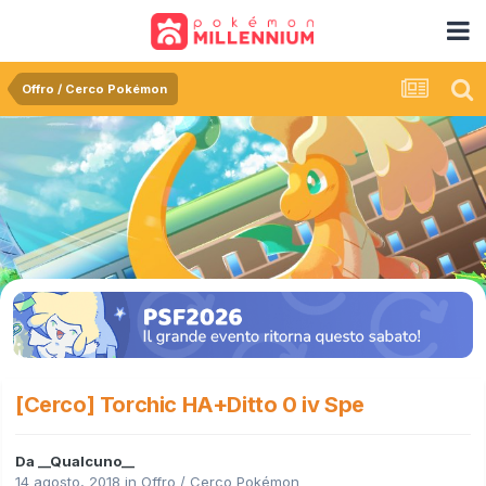
Offro / Cerco Pokémon
[Cerco] Torchic HA+Ditto 0 iv Spe
Da
__Qualcuno__
14 agosto, 2018
in
Offro / Cerco Pokémon