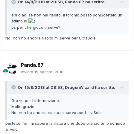
mant
On 14/8/2018 at 20:58,
Panda.87
ha scritto:
Mode
-
0Atk - 31SpA - 30SpD
st
ehi ciao. se non hai risolto, il torchic posso schiudertelo un
-
Timid
30Atk - 30SpD - 31Spe
attimo io
ps per che gioco ti serve?
No, non ho ancora risolto mi serve per UltraSole.
Panda.87
Inviato
15 agosto, 2018
On 15/8/2018 at 08:53,
DragonWizard
ha scritto:
Grazie per l'informazione.
Molte grazie.
No, non ho ancora risolto mi serve per UltraSole.
perfetto. fammi sapere la natura che dopo pranzo te lo schiudo
al volo