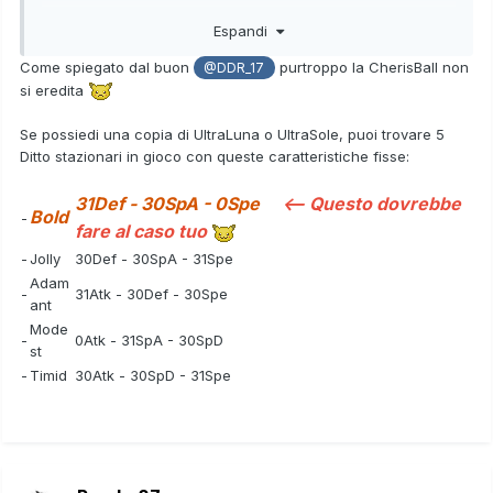
-Livello Irrilevante
Espandi
-Sesso irrilevante
-IV irrilevante
Come spiegato dal buon
purtroppo la CherisBall non
@DDR_17
-Natura irrilevante
si eredita
-Abilità Accelleratore
-Pokèball CherisBall (Quella tutta rossa nei quali si trovano
Se possiedi una copia di UltraLuna o UltraSole, puoi trovare 5
i pokèmon evento, così sono sicuro che il Torchic sia stato
Ditto stazionari in gioco con queste caratteristiche fisse:
ottenuto tramite l'accoppiamneto di quello evento
dato in x e y)
31Def - 30SpA - 0Spe
<-- Questo dovrebbe
-Regione di proenienza irrilevante
Bold
-
fare al caso tuo
-Ditto:
-
Jolly
30Def - 30SpA - 31Spe
-Livello Irrilevante
Adam
-
31Atk - 30Def - 30Spe
-Sesso ---
ant
-IV 0 in Spe
Mode
-
0Atk - 31SpA - 30SpD
-Abilità irrilevante
st
-Natura irrilevante
-
Timid
30Atk - 30SpD - 31Spe
-Regione di provenienza irrilevante
-Pokèball irrilevante
Offerti: