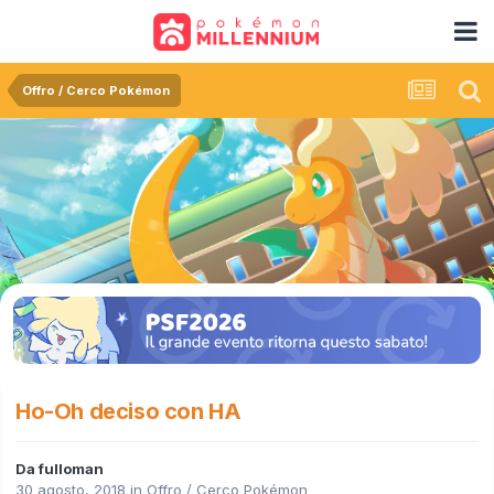
Offro / Cerco Pokémon
Ho-Oh deciso con HA
Da
fulloman
30 agosto, 2018
in
Offro / Cerco Pokémon