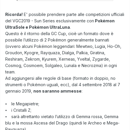
Ricorda!
E' possibile prendere parte alle competizioni ufficiali
del VGC2019 - Sun Series esclusivamente con
Pokémon
UltraSole e Pokémon UltraLuna
.
Questo è il ritorno della GC Cup, cioè un formato dove è
possibile l’utilizzo di 2 Pokémon generalmente bannati
(ovvero alcuni Pokémon leggendari: Mewtwo, Lugia, Ho-Oh,
Groudon, Kyogre, Rayquaza, Dialga, Palkia, Giratina,
Reshiram, Zekrom, Kyurem, Xerneas, Yveltal, Zygarde,
Cosmog, Cosmoem, Solgaleo, Lunala e Necrozma) in ogni
team.
Ad aggiungersi alle regole di base (formato in doppio, no
strumenti o Pokémon uguali, ecc), dal 4 settembre 2018 al 7
gennaio 2019,
non saranno ammesse
:
⦁ le Megapietre;
⦁ i Cristalli Z;
⦁ sarà altrettanto vietato l’utilizzo di Gemma rossa, Gemma
blu e la mossa Ascesa del Drago (quindi le Archeo e Mega-
Rayquaza).