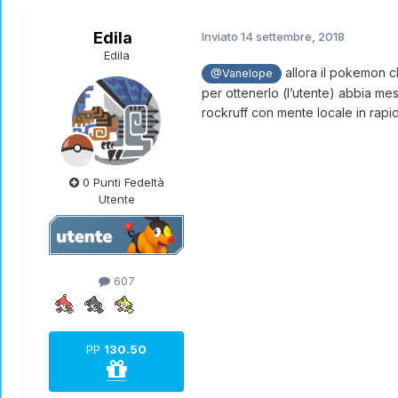
Edila
Inviato
14 settembre, 2018
Edila
allora il pokemon ch
@Vanelope
per ottenerlo (l’utente) abbia me
rockruff con mente locale in rapi
0 Punti Fedeltà
Utente
607
PP
130.50