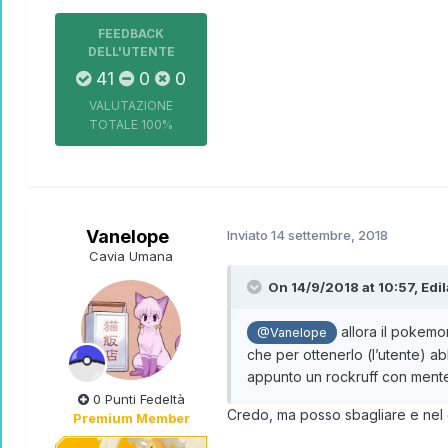
FEEDBACK
DELL'UTENTE
41
0
0
VALUTAZIONE
TOTALE
100%
Vanelope
Inviato
14 settembre, 2018
Cavia Umana
On 14/9/2018 at 10:57,
Edil
allora il pokemon
@Vanelope
che per ottenerlo (l’utente) a
appunto un rockruff con mente
0 Punti Fedeltà
Credo, ma posso sbagliare e nel 
Premium Member