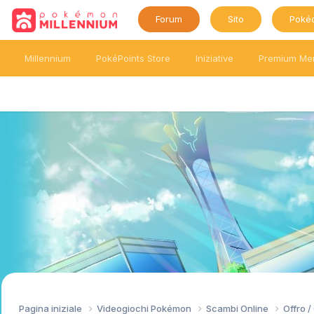
Forum
Sito
Poké
Millennium
PokéPoints Store
Iniziative
Premium Me
Pagina iniziale
Videogiochi Pokémon
Scambi Online
Offro 