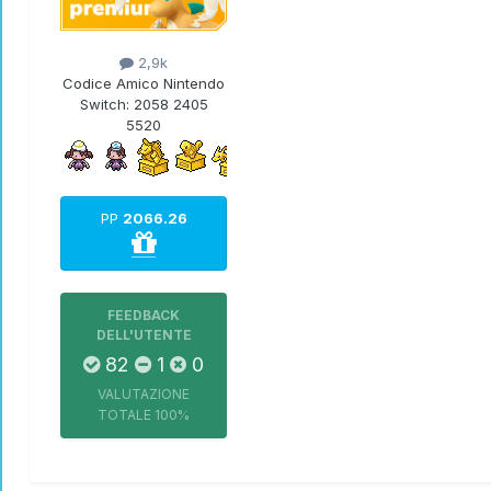
2,9k
Codice Amico Nintendo
Switch:
2058 2405
5520
PP
2066.26
FEEDBACK
DELL'UTENTE
82
1
0
VALUTAZIONE
TOTALE
100%