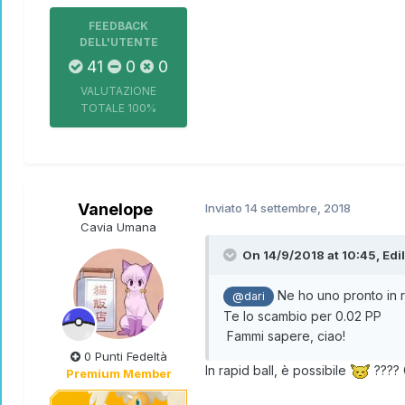
FEEDBACK
DELL'UTENTE
41
0
0
VALUTAZIONE
TOTALE
100%
Vanelope
Inviato
14 settembre, 2018
Cavia Umana
On 14/9/2018 at 10:45,
Edi
Ne ho uno pronto in ra
@dari
Te lo scambio per 0.02 PP
Fammi sapere, ciao!
0 Punti Fedeltà
In rapid ball, è possibile
???? 
Premium Member