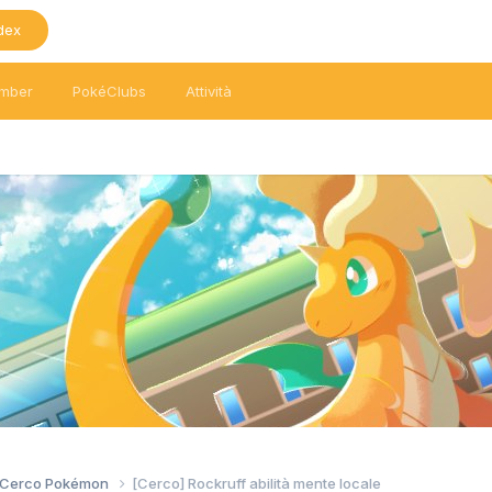
dex
mber
PokéClubs
Attività
/ Cerco Pokémon
[Cerco] Rockruff abilità mente locale