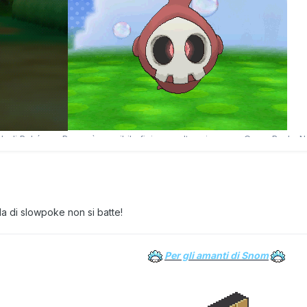
 di slowpoke non si batte!
Per gli amanti di Snom