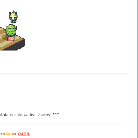
 in stile cattivi Disney! *^*
traSole
=
0426
;