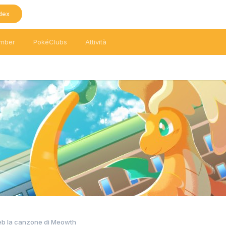
dex
mber
PokéClubs
Attività
b la canzone di Meowth