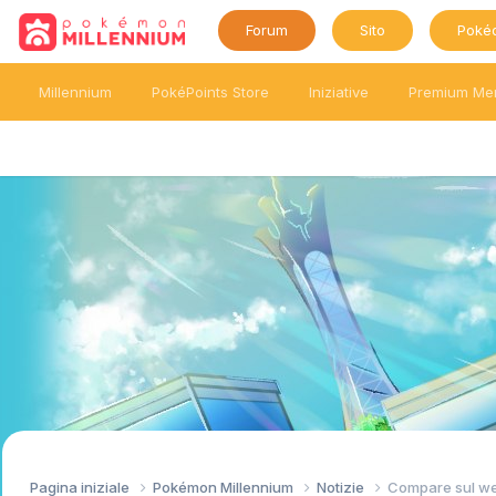
Forum
Sito
Poké
Millennium
PokéPoints Store
Iniziative
Premium Me
Pagina iniziale
Pokémon Millennium
Notizie
Compare sul we