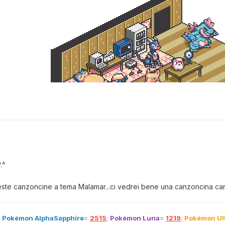
.^
e canzoncine a tema Malamar...ci vedrei bene una canzoncina cantata
;
Pokémon AlphaSapphire
=
2515
;
Pokémon Luna
=
1219
;
Pokémon Ul