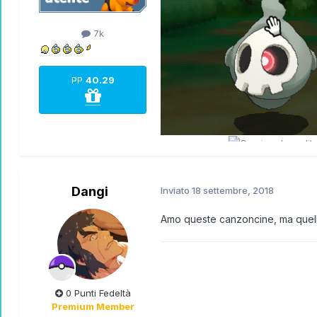
7k
PP
40.29
Dangi
Inviato
18 settembre, 2018
Amo queste canzoncine, ma quella
0 Punti Fedeltà
Premium Member