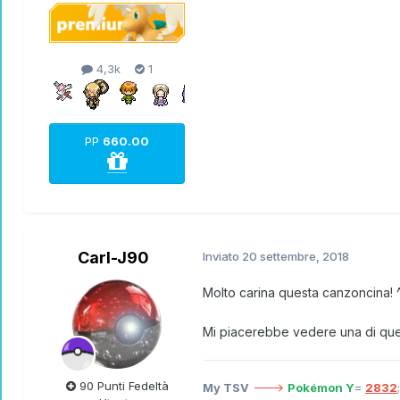
4,3k
1
PP
660.00
Carl-J90
Inviato
20 settembre, 2018
Molto carina questa canzoncina! ^
Mi piacerebbe vedere una di quest
90 Punti Fedeltà
My TSV
--->
Pokémon Y
=
2832