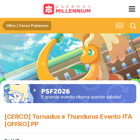
Offro / Cerco Pokémon
[CERCO] Tornadus e Thundurus Evento ITA
[OFFRO] PP