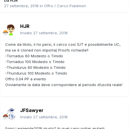
Da
HJR
27 settembre, 2018
in
Offro / Cerco Pokémon
HJR
Inviato
27 settembre, 2018
Come da titolo, li ho persi, li cerco così (UT e possibilmente UC,
ma se è cloned non importa) Proofs richieste!!
-Tornadus 60 Modesto o Timido
-Tornadus 100 Modesto o Timido
-Thundurus 60 Modesto o Timido
-Thundurus 100 Modesto o Timido
Offro 0.04 PP a evento
Ovviamente la data deve corrispondere al periodo d’uscita reale!
JFSawyer
Inviato
27 settembre, 2018
Sono Leggende2018 giusto? In quel caso potrei aiutarti