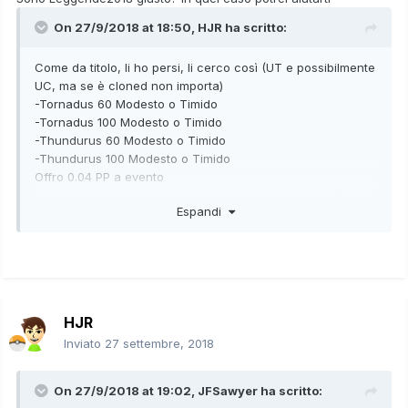
On 27/9/2018 at 18:50,
HJR
ha scritto:
Come da titolo, li ho persi, li cerco così (UT e possibilmente
UC, ma se è cloned non importa)
-Tornadus 60 Modesto o Timido
-Tornadus 100 Modesto o Timido
-Thundurus 60 Modesto o Timido
-Thundurus 100 Modesto o Timido
Offro 0.04 PP a evento
Ovviamente la data deve corrispondere al periodo d’uscita
Espandi
reale!
HJR
Inviato
27 settembre, 2018
On 27/9/2018 at 19:02,
JFSawyer
ha scritto: