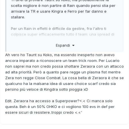
scelta migliore è non partire di Rain quando pensi stia per
arrivare la TR e usare Kingra e Ferro per far danno e
stallare.
Per un Rain in effetti è difficile da gestire, fra l'altro ti
colpisce super efficacemente tutto il team: una spread di
Lucario che gli permetta di fare danno, resistere al
Espandi
Superpower e colpire in priorità esiste?
Ah vero ho Taunt su Koko, ma essendo inesperto non avevo
ancora imparato a riconoscere un team trick room. Per Lucario
non saprei ma non credo possa shottare Zeraora con un attacco
ad alta priorità. Però a quanto pare regge un plasma fist mentre
Zera non regge Close Combat. La cosa bella di Zeraora è che se
qualcuno ha la malsana idea di usare choice scarf credo sia
persino più veloce di Kingdra sotto pioggia xD
Edit. Zeraora ha accesso a Superpower?<.< Ci manca solo
questa. Beh è un 50% OHKO e ci vogliono 100 evs in def per
essere sicuri di resistere..troppi credo <.<'