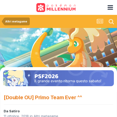
Altri metagame
[Double OU] Primo Team Ever ^^
Da
Satiro
11 ottobre, 2018
in
Altri metagame