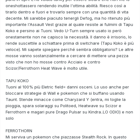
oneshottassero rendendo inutile l'ottima abilità. Riesco così a
tirarlo dentro e fuori e trovarlo sempre con una quantità di vita
decente. Mi sarebbe piaciuto tenergli Defog, ma ho ritenuto più
importante l'Assault Vest grazie al quale resiste ai fulmini di Tapu
Koko e persino ai Tuoni. Vedo U-Turn sempre usato io però
onestamente non ne capisco la necessità. Il danno è irrisorio, lo
rende suscettile a schiattare prima di switchare (Tapu Koko è più
veloce). Mi sapete spiegare perché sembra obbligatorio? Le altre
mosse vanno sostanzialmente a cercare di mettere una pezza
visto che non ho mosse contro Acciaio e contro
Scizor/Ferrothorn Heat Wave è molto utile.
TAPU KOKO
Tuoni al 100% più Eletric field= danni osceni. Lo uso anche per
bloccare strategie di Wall e pokemon che si buffano usando
Taunt. Stende minacce come Charyzard Y (entra, mi toglie la
pioggia, spara solaraggi su Politoed, Heatwave su Scizor e
Ferrothorn e magari pure Drago Pulsar su Kindra..LO ODIO) e non
solo
FERROTHORN
Mi serviva un pokemon che piazzasse Stealth Rock. In questo