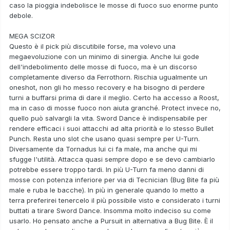
caso la pioggia indebolisce le mosse di fuoco suo enorme punto
debole.
MEGA SCIZOR
Questo è il pick più discutibile forse, ma volevo una
megaevoluzione con un minimo di sinergia. Anche lui gode
dell'indebolimento delle mosse di fuoco, ma è un discorso
completamente diverso da Ferrothorn. Rischia ugualmente un
oneshot, non gli ho messo recovery e ha bisogno di perdere
turni a buffarsi prima di dare il meglio. Certo ha accesso a Roost,
ma in caso di mosse fuoco non aiuta granché. Protect invece no,
quello può salvargli la vita. Sword Dance è indispensabile per
rendere efficaci i suoi attacchi ad alta priorità e lo stesso Bullet
Punch. Resta uno slot che usano quasi sempre per U-Turn.
Diversamente da Tornadus lui ci fa male, ma anche qui mi
sfugge l'utilità. Attacca quasi sempre dopo e se devo cambiarlo
potrebbe essere troppo tardi. In più U-Turn fa meno danni di
mosse con potenza inferiore per via di Tecnician (Bug Bite fa più
male e ruba le bacche). In più in generale quando lo metto a
terra preferirei tenercelo il più possibile visto e considerato i turni
buttati a tirare Sword Dance. Insomma molto indeciso su come
usarlo. Ho pensato anche a Pursuit in alternativa a Bug Bite. È il