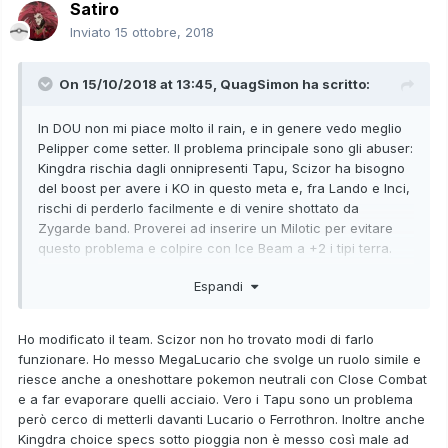
Satiro
Inviato
15 ottobre, 2018
On 15/10/2018 at 13:45,
QuagSimon
ha scritto:
In DOU non mi piace molto il rain, e in genere vedo meglio
Pelipper come setter. Il problema principale sono gli abuser:
Kingdra rischia dagli onnipresenti Tapu, Scizor ha bisogno
del boost per avere i KO in questo meta e, fra Lando e Inci,
rischi di perderlo facilmente e di venire shottato da
Zygarde band. Proverei ad inserire un Milotic per evitare
questo problema e colpire con Ice Beam a +2 i tipi terra.
Serve per mantenere il momentum, non sempre conviene
Espandi
switchare durante il turno, lo si fa quando si è sicuri del
pokémon col quale prendere la hit destinata a lui.
Ho modificato il team. Scizor non ho trovato modi di farlo
funzionare. Ho messo MegaLucario che svolge un ruolo simile e
riesce anche a oneshottare pokemon neutrali con Close Combat
e a far evaporare quelli acciaio. Vero i Tapu sono un problema
però cerco di metterli davanti Lucario o Ferrothron. Inoltre anche
Kingdra choice specs sotto pioggia non è messo così male ad