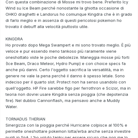
Con questa combinazione di Mosse mi trovo bene. Preferito Icy
Wind su Ice Beam perché nonostante la ghiotta occasione di
OHKO draghetti e Landorus ho comunque Kingdra che è in grado
di farlo meglio e in assenza di questi pericolosi pokemon ho
trovato il debuff alla velocità piuttosto utile.
KINGDRA
Ho provato dopo Mega Swampert e mi sono trovato meglio. È più
veloce e pur essendo meno tankoso più raramente viene
oneshottato viste le poche debolezze. Maneggia mosse più forti
(Ice Beam, Draco Meteor, Hydro Pump) e con choice specs fa
anche più danni. Certo l'oggetto sacrifica la versatilità, ma in
genere ne vale la pena perché il danno è spesso letale. Sono
indeciso per il quarto slot. Protect non ha senso usandolo con
quell'oggetto. HP Fire sarebbe figo per ferrothron e Scizor, ma in
teoria non dovrei usare Kingdra senza pioggia (che depotenzia
fire). Nel dubbio Cannonflash, ma pensavo anche a Muddy
Water.
TORNADUS THERIAN
Sinergizza con la pioggia perché Hurricane colpisce al 100% e
permette oneshottare pokemon lotta/erba anche senza investire
punti in SpA. L'ho voluto tanky per essere sicuro che non me lo