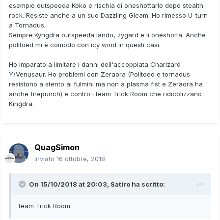
esempio outspeeda Koko e rischia di oneshottarlo dopo stealth
rock. Resiste anche a un suo Dazzling Gleam. Ho rimesso U-turn
a Tornadus.
Sempre Kyngdra outspeeda lando, zygard e li oneshotta. Anche
politoed mi è comodo con icy wind in questi casi.
Ho imparato a limitare i danni dell'accoppiata Charizard
Y/Venusaur. Ho problemi con Zeraora (Politoed e tornadus
resistono a stento ai fulmini ma non a plasma fist e Zeraora ha
anche firepunch) e contro i team Trick Room che ridicolizzano
Kingdra.
QuagSimon
Inviato
16 ottobre, 2018
On 15/10/2018 at 20:03,
Satiro
ha scritto:
team Trick
Room