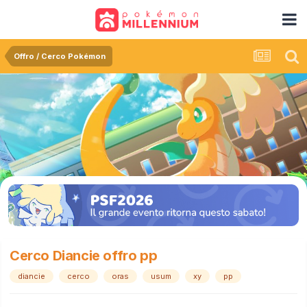
Offro / Cerco Pokémon
Cerco Diancie offro pp
diancie
cerco
oras
usum
xy
pp