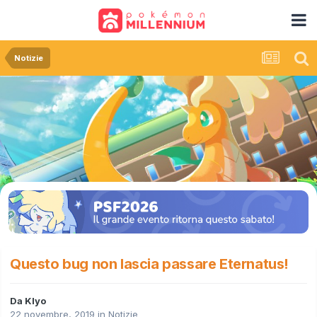
Notizie
Questo bug non lascia passare Eternatus!
Da
Klyo
22 novembre, 2019
in
Notizie