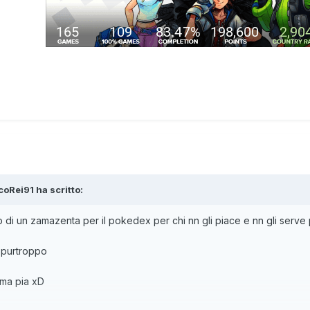
coRei91
ha scritto:
 di un zamazenta per il pokedex per chi nn gli piace e nn gli serv
x purtroppo
ima pia xD