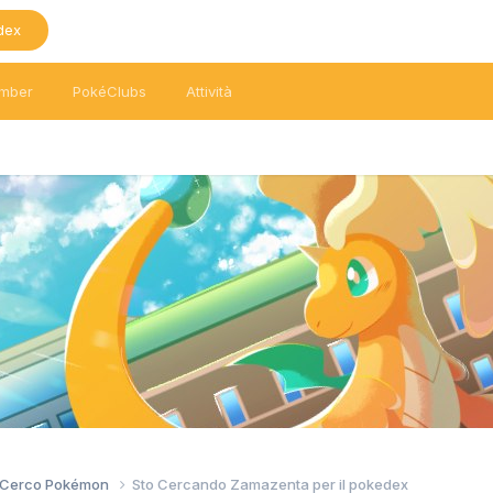
dex
mber
PokéClubs
Attività
/ Cerco Pokémon
Sto Cercando Zamazenta per il pokedex