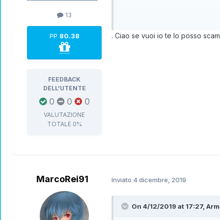
13
Se sono nella sessione sbaglia
. Ciao se vuoi io te lo posso sca
PP
80.38
FEEDBACK
DELL'UTENTE
0
0
0
VALUTAZIONE
TOTALE
0%
MarcoRei91
Inviato
4 dicembre, 2019
On 4/12/2019 at 17:27,
Arm