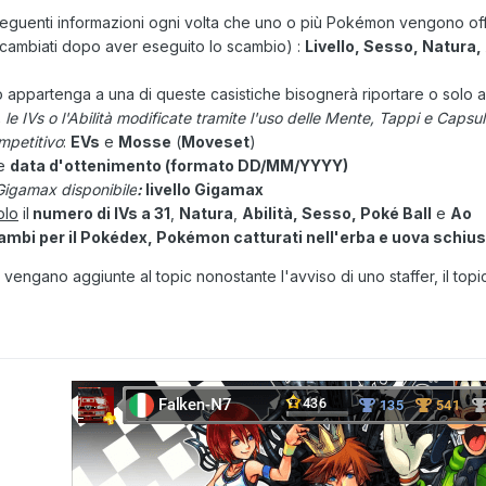
 seguenti informazioni ogni volta che uno o più Pokémon vengono offe
cambiati dopo aver eseguito lo scambio) :
Livello, Sesso, Natura, 
 appartenga a una di queste casistiche bisognerà riportare o solo alc
e IVs o l'Abilità modificate tramite l'uso delle Mente, Tappi e Capsul
mpetitivo
:
EVs
e
Mosse
(
Moveset
)
e
data d'ottenimento (formato DD/MM/YYYY)
igamax disponibile
:
livello Gigamax
olo
il
numero di IVs a 31
,
Natura
,
Abilità, Sesso, Poké Ball
e
Ao
mbi per il Pokédex, Pokémon catturati nell'erba e uova schiuse
vengano aggiunte al topic nonostante l'avviso di uno staffer, il topi