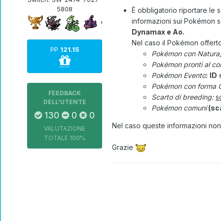
5808
È obbligatorio riportare le
informazioni sui Pokémon s
Dynamax e Ao.
Nel caso il Pokémon offerto
PP
121.15
Pokémon con Natura, l
Pokémon pronti al co
Pokémon Evento
:
ID
Pokémon con forma G
FEEDBACK
Scarto di breeding:
s
DELL'UTENTE
Pokémon comuni
(sca
130
0
0
Nel caso queste informazioni non 
VALUTAZIONE
TOTALE
100%
Grazie