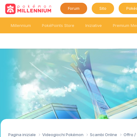
Forum
Sito
Poké
Millennium
PokéPoints Store
Iniziative
Premium Me
Pagina iniziale
Videogiochi Pokémon
Scambi Online
Offro 