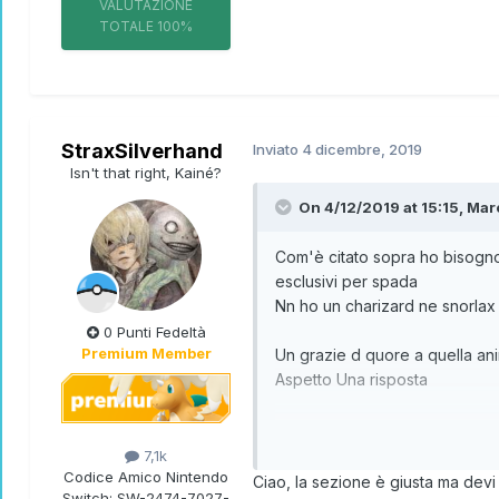
VALUTAZIONE
TOTALE
100%
StraxSilverhand
Inviato
4 dicembre, 2019
Isn't that right, Kainé?
On 4/12/2019 at 15:15,
Mar
Com'è citato sopra ho bisogno
esclusivi per spada
Nn ho un charizard ne snorla
0 Punti Fedeltà
Premium Member
Un grazie d quore a quella an
Aspetto Una risposta
Se sono nella sessione sbaglia
7,1k
Codice Amico Nintendo
Ciao, la sezione è giusta ma devi
Switch:
SW-2474-7027-