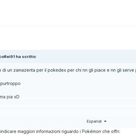
coRei91
ha scritto:
 di un zamazenta per il pokedex per chi nn gli piace e nn gli serv
x purtroppo
ima pia xD
Espandi
ta spostatemi pure grazie staff
 indicare maggiori informazioni riguardo i Pokémon che offri: