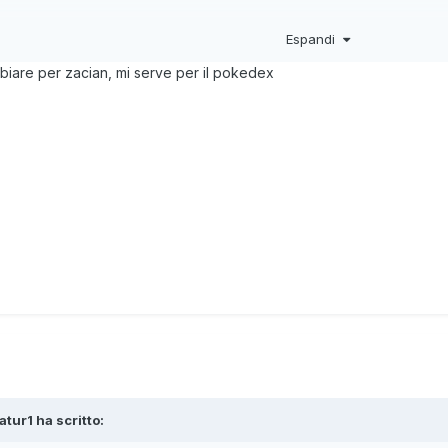
Espandi
ta spostatemi pure grazie staff
mbiare per zacian, mi serve per il pokedex
atur1
ha scritto: