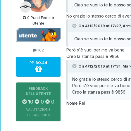
. Ciao se vuoi io te lo posso 
No grazie lo stesso cerco di aver
0 Punti Fedeltà
Utente
On 4/12/2019 at 17:27,
Arm
. Ciao se vuoi io te lo posso 
Però s'è vuoi per me va bene
162
Creo la stanza pass è 9856
PP
80.44
On 4/12/2019 at 17:31,
Mar
No grazie lo stesso cerco di a
Però s'è vuoi per me va ben
FEEDBACK
Creo la stanza pass è 9856
DELL'UTENTE
10
0
0
Nome Rei
VALUTAZIONE
TOTALE
100%