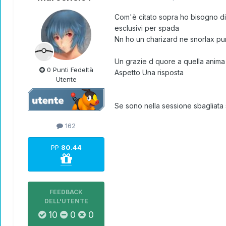
Com'è citato sopra ho bisogno di
esclusivi per spada
Nn ho un charizard ne snorlax p
Un grazie d quore a quella anima
0 Punti Fedeltà
Aspetto Una risposta
Utente
Se sono nella sessione sbagliata 
162
PP
80.44
FEEDBACK
DELL'UTENTE
10
0
0