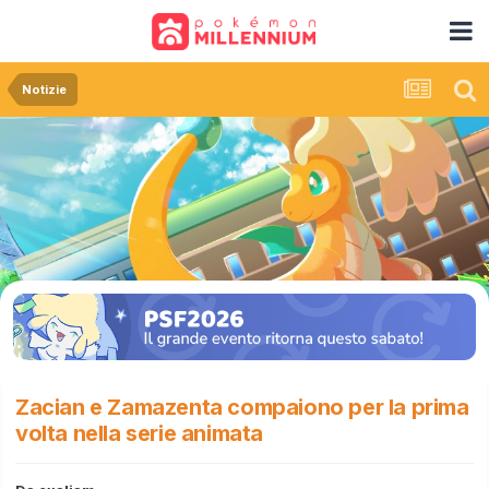
Notizie
Zacian e Zamazenta compaiono per la prima
volta nella serie animata