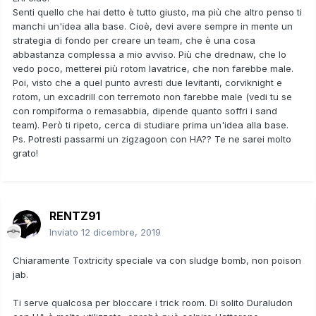
- dragapult shiny
Senti quello che hai detto è tutto giusto, ma più che altro penso ti
Clean body
manchi un'idea alla base. Cioè, devi avere sempre in mente un
Iv 6* 31
strategia di fondo per creare un team, che è una cosa
Evs 252 atk 252 spd 6 def
abbastanza complessa a mio avviso. Più che drednaw, che lo
Natura +spd- spatk
vedo poco, metterei più rotom lavatrice, che non farebbe male.
Moveset
Poi, visto che a quel punto avresti due levitanti, corviknight e
U turn
rotom, un excadrill con terremoto non farebbe male (vedi tu se
Dragon calws
con rompiforma o remasabbia, dipende quanto soffri i sand
Phantom force
team). Però ti ripeto, cerca di studiare prima un'idea alla base.
Breaking swipe
Ps. Potresti passarmi un zigzagoon con HA?? Te ne sarei molto
grato!
Corviknight gigamax
Mirror armor
Iv 5*31 (no spatk)
Evs 252atk 252 spd 6 spdef
RENTZ91
Natura (+spd - spatk)
Moveset
Inviato
12 dicembre, 2019
Brave bird
Iron head
Chiaramente Toxtricity speciale va con sludge bomb, non poison
Roost
jab.
Tailwind
Ti serve qualcosa per bloccare i trick room. Di solito Duraludon
Toxtricity (forma azzurra perché non so il nome XD)