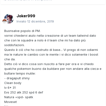
Joker999
Inviato
12 dicembre, 2019
Buonsalve popolo di PM.
vorrei chiedervi aiuto nella creazione di un team tailwind dato
che con le squadre a nolo è il team che mi ha dato più
soddisfazioni.
Questo è ciò che ho costruito di base... Vi prego di non odiarmi
ma le nature le cambio con le mente i vi dico solamente i boost
che da.
Detto ciò vi dico cosa son riuscito a fare per ora e vi chiedo
qualche pokemon buono da buildare per non andare alla cieca e
buttare tempo inutile:
- dragapult shiny
Clean body
Iv 6* 31
Evs 252 atk 252 spd 6 def
Natura +spd- spatk
Moveset