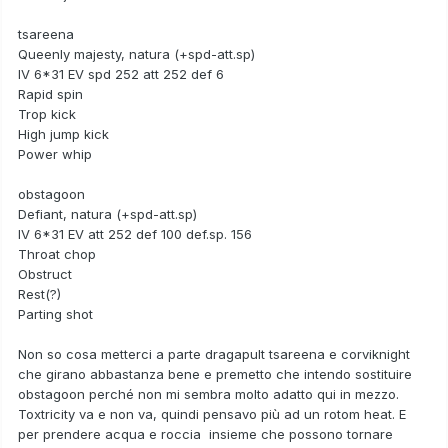
tsareena
Queenly majesty, natura (+spd-att.sp)
IV 6*31 EV spd 252 att 252 def 6
Rapid spin
Trop kick
High jump kick
Power whip
obstagoon
Defiant, natura (+spd-att.sp)
IV 6*31 EV att 252 def 100 def.sp. 156
Throat chop
Obstruct
Rest(?)
Parting shot
Non so cosa metterci a parte dragapult tsareena e corviknight
che girano abbastanza bene e premetto che intendo sostituire
obstagoon perché non mi sembra molto adatto qui in mezzo.
Toxtricity va e non va, quindi pensavo più ad un rotom heat. E
per prendere acqua e roccia insieme che possono tornare