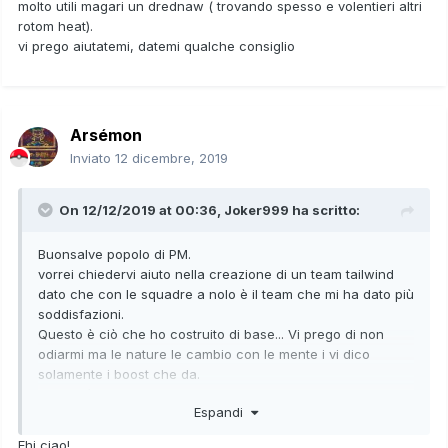
molto utili magari un drednaw ( trovando spesso e volentieri altri
rotom heat).
vi prego aiutatemi, datemi qualche consiglio
Arsémon
Inviato
12 dicembre, 2019
On 12/12/2019 at 00:36,
Joker999
ha scritto:
Buonsalve popolo di PM.
vorrei chiedervi aiuto nella creazione di un team tailwind
dato che con le squadre a nolo è il team che mi ha dato più
soddisfazioni.
Questo è ciò che ho costruito di base... Vi prego di non
odiarmi ma le nature le cambio con le mente i vi dico
solamente i boost che da.
Detto ciò vi dico cosa son riuscito a fare per ora e vi
Espandi
chiedo qualche pokemon buono da buildare per non
andare alla cieca e buttare tempo inutile:
Ehi ciao!