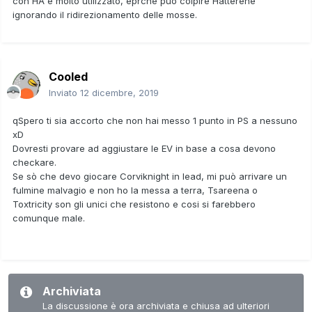
con HA è molto utilizzato, eprchè può colpire Hatterene
Punk rock, natura (+att.sp-att.)
ignorando il ridirezionamento delle mosse.
IV 6*31 EV att.sp 252 spd 252 def.sp 6
Boom burst
Overdrive
Snarl
Cooled
Poison jab
Inviato
12 dicembre, 2019
tsareena
qSpero ti sia accorto che non hai messo 1 punto in PS a nessuno
Queenly majesty, natura (+spd-att.sp)
xD
IV 6*31 EV spd 252 att 252 def 6
Dovresti provare ad aggiustare le EV in base a cosa devono
Rapid spin
checkare.
Trop kick
Se sò che devo giocare Corviknight in lead, mi può arrivare un
High jump kick
fulmine malvagio e non ho la messa a terra, Tsareena o
Power whip
Toxtricity son gli unici che resistono e cosi si farebbero
comunque male.
obstagoon
Defiant, natura (+spd-att.sp)
IV 6*31 EV att 252 def 100 def.sp. 156
Throat chop
Obstruct
Archiviata
Rest(?)
Parting shot
La discussione è ora archiviata e chiusa ad ulteriori