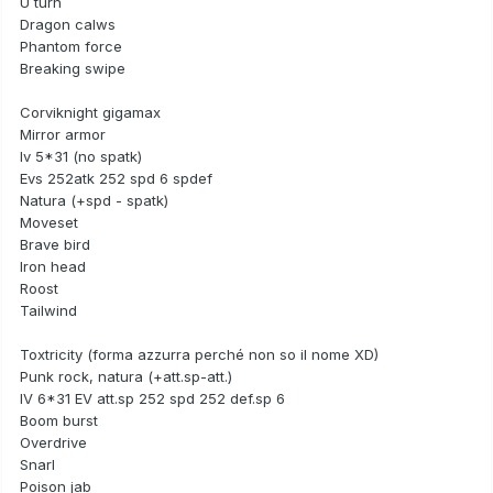
U turn
Dragon calws
Phantom force
Breaking swipe
Corviknight gigamax
Mirror armor
Iv 5*31 (no spatk)
Evs 252atk 252 spd 6 spdef
Natura (+spd - spatk)
Moveset
Brave bird
Iron head
Roost
Tailwind
Toxtricity (forma azzurra perché non so il nome XD)
Punk rock, natura (+att.sp-att.)
IV 6*31 EV att.sp 252 spd 252 def.sp 6
Boom burst
Overdrive
Snarl
Poison jab