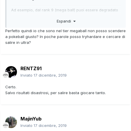
Ad esempio, dal rank 9 (mega ball) puoi essere degradato
fino al rank 7 (mega ball) ma non più in basso.
Espandi
Se sei rank 10 (ultra ball) o rank max (master ball) non puoi
Perfetto quindi io che sono nel tier megaball non posso scendere
essere degradato.
a pokeball giusto? In poche parole posso tryhardare e cercare di
salire in ultra?
Dopo un certo periodo tutti i rank vengono azzerati e
bisogna ripartire da capo, ma è un bene, perchè salendo si
guadagnano punti lotta.
RENTZ91
Inviato
17 dicembre, 2019
Certo.
Salvo risultati disastrosi, per salire basta giocare tanto.
MajinYub
Inviato
17 dicembre, 2019