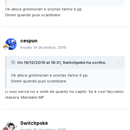
Ok allora grimmsnarl e snorlax fanno 6 pp
Sandaconda gigamax maschio liv 50 natura calma ultraball
Dimmi quando puoi scambiare
ab muta
Drednaw gigamax maschio natura audace liv 71 reteball ab
ferromascella
cespun
Kingler gigamx femmina liv 55 natura lesta reteball ab
Inviato
19 dicembre, 2019
ipertaglio
On 19/12/2019 at 18:31,
Switchpokè
ha scritto:
Mewoth evento gigamax maschio natura timida pregio all
ab raccolta quest ultimo lo offro anche in cambio di 00:10
pp
Ok allora grimmsnarl e snorlax fanno 6 pp
________________________________________
Dimmi quando puoi scambiare
Pokémon che cerco/vanno benne anche non evoluti ciòe
Li vuoi senza ivs e simili da quanto ho capito. Se è così facciamo
al primo stadio.
stasera. Mandami MP
Appletune abilità grassospesso natura modesta
Snorlax abilità grassospesso natura cauta o vivace
Switchpokè
Indeedee femmina natura modesta abilità campo psico
Inviato
19 dicembre, 2019