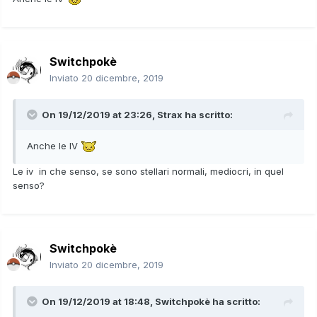
Drednaw gigamax maschio natura audace liv 71 reteball ab
ferromascella
Kingler gigamx femmina liv 55 natura lesta reteball ab
ipertaglio
Switchpokè
Inviato
20 dicembre, 2019
Mewoth evento gigamax maschio natura timida pregio all
ab raccolta quest ultimo lo offro anche in cambio di 00:10
On 19/12/2019 at 23:26,
Strax
ha scritto:
pp
________________________________________
Pokémon che cerco/vanno benne anche non evoluti ciòe
Anche le IV
al primo stadio.
Le iv in che senso, se sono stellari normali, mediocri, in quel
senso?
Appletune abilità grassospesso natura modesta
Snorlax abilità grassospesso natura cauta o vivace
Indeedee femmina natura modesta abilità campo psico
Switchpokè
Inviato
20 dicembre, 2019
Indeedee femmina natura sicura abilità campo psico
Duraludon natura modesta abilità volontà di ferro
On 19/12/2019 at 18:48,
Switchpokè
ha scritto: