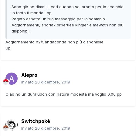
Hatterene natura modesta abilità magispecchio
Sono già on dimmi il cod quando sei pronto per lo scambio
in tanto ti mando i pp
Rolycoly natura decisa Abilità vapormacchina
Pagato aspetto un tuo messaggio per lo scambio
Aggiornamenti, snorlax orbertlee kingler e mewoth non più
Dreepy allegro abilità corpochiaro
disponibili
Grimmsnarl allegro abilità burla
Aggiornamento n2/Sandaconda non più disponibile
Up
Alepro
Inviato
20 dicembre, 2019
Ciao ho un duraludon con natura modesta ma voglio 0.06 pp
Switchpokè
Inviato
20 dicembre, 2019