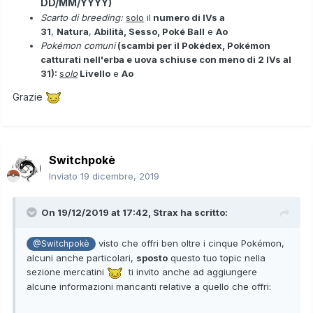
DD/MM/YYYY)
Scarto di breeding:
solo
il
numero di IVs a
31
,
Natura
,
Abilità, Sesso, Poké Ball
e
Ao
Pokémon comuni
(scambi per il Pokédex, Pokémon
catturati nell'erba e uova schiuse con meno di 2 IVs al
31):
s
olo
Livello
e
Ao
Grazie
Switchpokè
Inviato
19 dicembre, 2019
On 19/12/2019 at 17:42,
Strax
ha scritto:
visto che offri ben oltre i cinque Pokémon,
@Switchpokè
alcuni anche particolari,
sposto
questo tuo topic nella
sezione mercatini
ti invito anche ad aggiungere
alcune informazioni mancanti relative a quello che offri: