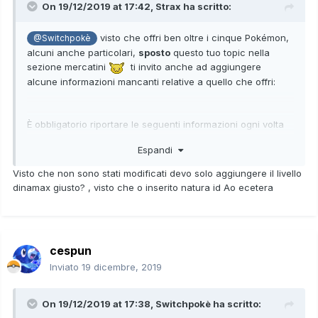
On 19/12/2019 at 17:42,
Strax
ha scritto:
visto che offri ben oltre i cinque Pokémon,
@Switchpokè
alcuni anche particolari,
sposto
questo tuo topic nella
sezione mercatini
ti invito anche ad aggiungere
alcune informazioni mancanti relative a quello che offri:
È obbligatorio riportare le seguenti informazioni ogni volta
che uno o più Pokémon vengono offerti (nel caso di scambi
Espandi
via mp è necessario riportare le informazioni sui Pokémon
Livello,
scambiati dopo aver eseguito lo scambio) :
Visto che non sono stati modificati devo solo aggiungere il livello
Sesso, Natura, Abilità, IVs, Poké Ball, Regione di
dinamax giusto? , visto che o inserito natura id Ao ecetera
provenienza, livello di Dynamax e Ao.
Nel caso il Pokémon offerto appartenga a una di queste
casistiche bisognerà riportare o solo alcune informazioni o
ulteriori:
cespun
Pokémon con Natura, le IVs o l'Abilità modificate
Inviato
19 dicembre, 2019
tramite l'uso delle Mente, Tappi e Capsula
Abilità
:
strumenti usati
e
dati premodifica
On 19/12/2019 at 17:38,
Switchpokè
ha scritto:
Pokémon pronti al