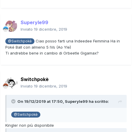
IVs al 31):
s
olo
Livello
e
Ao
Grazie
Superyle99
Inviato
19 dicembre, 2019
Ciao posso farti una Indeedee Femmina Ha in
@Switchpokè
Poké Ball con almeno 5 IVs (Ao Yle)
Ti andrebbe bene in cambio di Orbeetle Gigamax?
Switchpokè
Inviato
19 dicembre, 2019
On 19/12/2019 at 17:50,
Superyle99
ha scritto:
@Switchpokè
Kingler non più disponibile