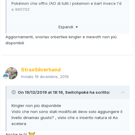
Pokémon che offro /AO di tutti i pokemon e bart invece I'd
e 960702
Espandi
Centisckorch gigamax maschio Lv 50 natura seria reteball
ab fuocardore
Aggiornamenti, snorlax orbertlee kingler e mewoth non più
disponibili
Orbreetle gigamax maschio Lv 56 natura scaltra reteball ab
indagine
Centisckorch gigamax maschio Lv 57 natura furba reteball
StraxSilverhand
ab fuocardore
Inviato
19 dicembre, 2019
Snorlax gigamax femmina Lv 70 natura ardita timerball ab
voracita
On 19/12/2019 at 18:16,
Switchpokè
ha scritto:
Butterfree gigamax femmina liv 64 natura fiacca reteball ab
Kingler non più disponibile
lentifume
Visto che non sono stati modificati devo solo aggiungere il
livello dinamax giusto? , visto che o inserito natura id Ao
Sandaconda gigamax maschio liv 50 natura calma ultraball
ecetera
ab muta
Anche le IV