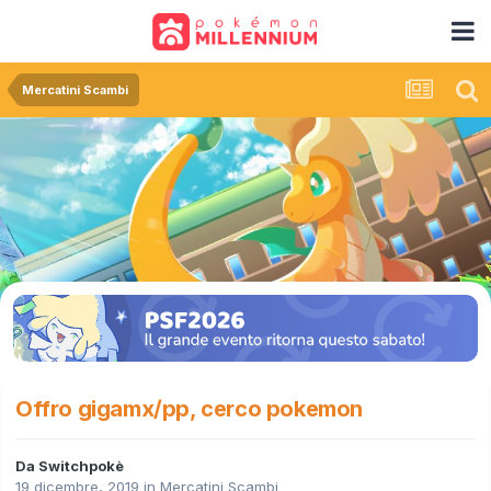
Mercatini Scambi
Offro gigamx/pp, cerco pokemon
Da
Switchpokè
19 dicembre, 2019
in
Mercatini Scambi