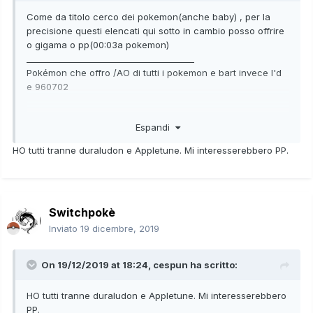
competitivo
:
EVs
e
Mosse
(
Moveset
)
Come da titolo cerco dei pokemon(anche baby) , per la
:
ID
e
data d'ottenimento
Pokémon Evento
precisione questi elencati qui sotto in cambio posso offrire
(formato DD/MM/YYYY)
o gigama o pp(00:03a pokemon)
Scarto di breeding:
solo
il
numero di IVs a
________________________________________
31
,
Natura
,
Abilità, Sesso, Poké Ball
e
Ao
Pokémon che offro /AO di tutti i pokemon e bart invece I'd
Pokémon comuni
(scambi per il Pokédex, Pokémon
e 960702
catturati nell'erba e uova schiuse con meno di 2
IVs al 31):
s
olo
Livello
e
Ao
Espandi
Centisckorch gigamax maschio Lv 50 natura seria reteball
Grazie
ab fuocardore
HO tutti tranne duraludon e Appletune. Mi interesserebbero PP.
Orbreetle gigamax maschio Lv 56 natura scaltra reteball ab
indagine
Switchpokè
Centisckorch gigamax maschio Lv 57 natura furba reteball
ab fuocardore
Inviato
19 dicembre, 2019
Snorlax gigamax femmina Lv 70 natura ardita timerball ab
On 19/12/2019 at 18:24,
cespun
ha scritto:
voracita
HO tutti tranne duraludon e Appletune. Mi interesserebbero
Butterfree gigamax femmina liv 64 natura fiacca reteball ab
PP.
lentifume