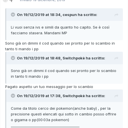
Indeedee femmina natura sicura abilità campo psico
On 19/12/2019 at 18:34,
cespun
ha scritto:
Duraludon natura modesta abilità volontà di ferro
Li vuoi senza ivs e simili da quanto ho capito. Se è così
Hatterene natura modesta abilità magispecchio
facciamo stasera. Mandami MP
Rolycoly natura decisa Abilità vapormacchina
Sono già on dimmi il cod quando sei pronto per lo scambio in
tanto ti mando i pp
Dreepy allegro abilità corpochiaro
On 19/12/2019 at 18:48,
Switchpokè
ha scritto:
Grimmsnarl allegro abilità burla
Sono già on dimmi il cod quando sei pronto per lo scambio
in tanto ti mando i pp
Pagato aspetto un tuo messaggio per lo scambio
On 19/12/2019 at 17:38,
Switchpokè
ha scritto:
Come da titolo cerco dei pokemon(anche baby) , per la
precisione questi elencati qui sotto in cambio posso offrire
o gigama o pp(00:03a pokemon)
________________________________________