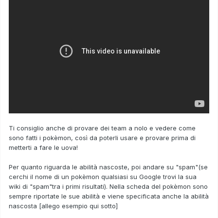
Ti consiglio anche di provare dei team a nolo e vedere come
sono fatti i pokèmon, così da poterli usare e provare prima di
metterti a fare le uova!
Per quanto riguarda le abilità nascoste, poi andare su "spam"(se
cerchi il nome di un pokèmon qualsiasi su Google trovi la sua
wiki di "spam"tra i primi risultati). Nella scheda del pokèmon sono
sempre riportate le sue abilità e viene specificata anche la abilità
nascosta [allego esempio qui sotto]