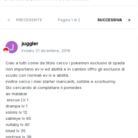
PRECEDENTE
Pagina 1 di 2
SUCCESSIVA
juggler
Inviato
21 dicembre, 2019
Ciao a tutti come da titolo cerco i pokemon esclusivi di spada
non importano ev iv ed abilità e in cambio offro gli esclusivi di
scudo con normali ev iv e abilità.
inoltre cerco i miei starter mancanti, sobble e scorbunny.
Sto cercando di completare il pomedex
ao malabar
eiscue LV 1
drampa lv 1
sololis lv 12
sableye lv 60
vullaby lv 40
lotad lv 35
spritzee lv 38