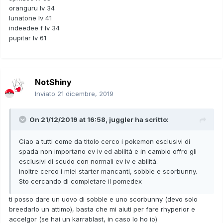
oranguru lv 34
lunatone lv 41
indeedee f lv 34
pupitar lv 61
NotShiny
Inviato
21 dicembre, 2019
On 21/12/2019 at 16:58,
juggler
ha scritto:
Ciao a tutti come da titolo cerco i pokemon esclusivi di
spada non importano ev iv ed abilità e in cambio offro gli
esclusivi di scudo con normali ev iv e abilità.
inoltre cerco i miei starter mancanti, sobble e scorbunny.
Sto cercando di completare il pomedex
ti posso dare un uovo di sobble e uno scorbunny (devo solo
breedarlo un attimo), basta che mi aiuti per fare rhyperior e
accelgor (se hai un karrablast, in caso lo ho io)