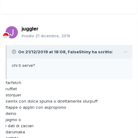
juggler
Inviato
21 dicembre, 2019
On 21/12/2019 at 18:08,
FalseShiny
ha scritto:
chi ti serve?
farfetch
rufflet
stonjuer
swirlix con dolce spuma o direttamente slurpuff
flappe o applin con aspropomo
deino
jagmo o
i dati di zacian
darumaka
gothita