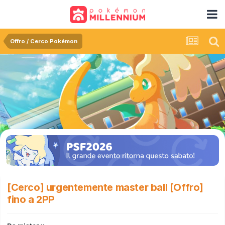
Offro / Cerco Pokémon
[Cerco] urgentemente master ball [Offro]
fino a 2PP