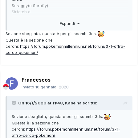
Scraggy(o Scrafty)
Sirfetch d
Espandi
Offro:
Rapidash galar lvl.41
Sezione sbagliata, questa è per gli scambi 3ds.
Corsola lvl.60
Questa è la sezione che
Larvitar lvl.60
cerchi:
https://forum.pokemonmillennium.net/forum/371-offro-
Loatod lvl.60
cerco-pokémon/
Lunatone lvl.60
Croagunk lvl.60 AO=RyuZakiVGC20
Solosis lvl.60
Eiscue lvl.44
Francescos
Anche se avete solo uno dei pokemon che cerco vi prego
Inviato
16 gennaio, 2020
di contattarmi, posso anche scambiare zamazenta
On 16/1/2020 at 11:48,
Kabe
ha scritto:
Sezione sbagliata, questa è per gli scambi 3ds.
Questa è la sezione che
cerchi:
https://forum.pokemonmillennium.net/forum/371-
offro-cerco-pokémon/