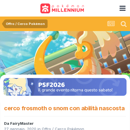
Offro / Cerco Pokémon
cerco frosmoth o snom con abilità nascosta
Da
FairyMaster
27 gennaio, 2020
in
Offro / Cerco Pokémon