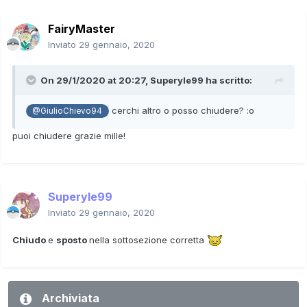
FairyMaster
Inviato
29 gennaio, 2020
On 29/1/2020 at 20:27,
Superyle99
ha scritto:
cerchi altro o posso chiudere?
:o
@GiulioChievo94
puoi chiudere grazie mille!
Superyle99
Inviato
29 gennaio, 2020
Chiudo
e
s
posto
nella sottosezione corretta
Archiviata