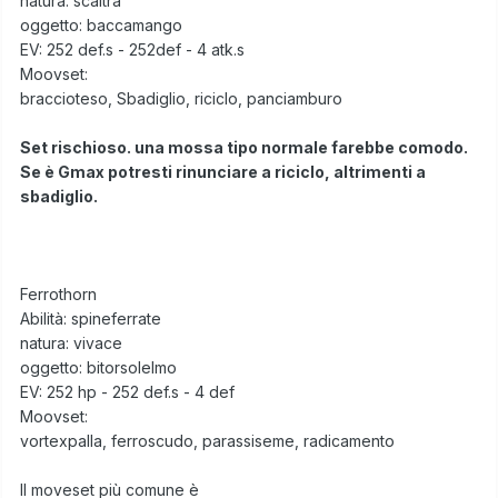
natura: scaltra
oggetto: baccamango
EV: 252 def.s - 252def - 4 atk.s
Moovset:
braccioteso, Sbadiglio, riciclo, panciamburo
Set rischioso. una mossa tipo normale farebbe comodo.
Se è Gmax potresti rinunciare a riciclo, altrimenti a
sbadiglio.
Ferrothorn
Abilità: spineferrate
natura: vivace
oggetto: bitorsolelmo
EV: 252 hp - 252 def.s - 4 def
Moovset:
vortexpalla, ferroscudo, parassiseme, radicamento
Il moveset più comune è