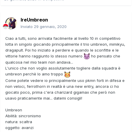
IreUmbreon
Inviato
29 gennaio, 2020
Ciao a tutti, sono arrivata facilmente al livello 10 in competitivo
lotta in singolo giocando principalmente il trio umbreon, mimikyu,
dragapult. Poi ho iniziato a perdere e quando le sconfitte e le
vittorie hanno raggiunto lo stesso numero
ho pensato che
qualcosa nel mio team non andava...
L'unico che non voglio assolutamente togliere dalla squadra è
umbreon perchè lo amo troppo
Come potete vedere io principalmente uso pkmn forti in difesa e
non veloci, ferrothorn in realtà è una new entry, ancora ci ho
giocato poco, prima c'era charizard gigamax che però non
usavo praticamente mai... datemi consigli!
Umbreon
Abilità: sincronismo
natura: scaltra
oggetto: avanzi