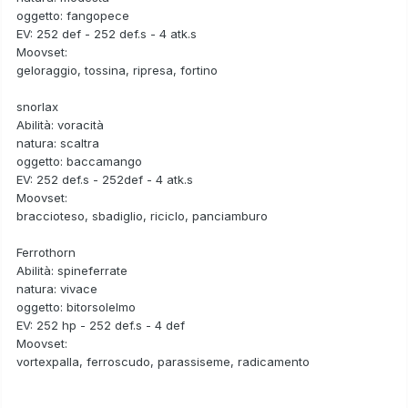
oggetto: fangopece
EV: 252 def - 252 def.s - 4 atk.s
Moovset:
geloraggio, tossina, ripresa, fortino
snorlax
Abilità: voracità
natura: scaltra
oggetto: baccamango
EV: 252 def.s - 252def - 4 atk.s
Moovset:
braccioteso, sbadiglio, riciclo, panciamburo
Ferrothorn
Abilità: spineferrate
natura: vivace
oggetto: bitorsolelmo
EV: 252 hp - 252 def.s - 4 def
Moovset:
vortexpalla, ferroscudo, parassiseme, radicamento