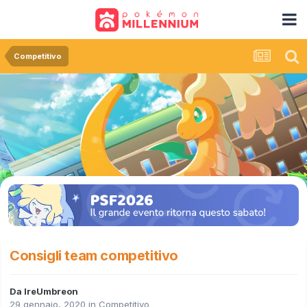
Competitivo
Consigli team competitivo
Da
IreUmbreon
29 gennaio, 2020
in
Competitivo