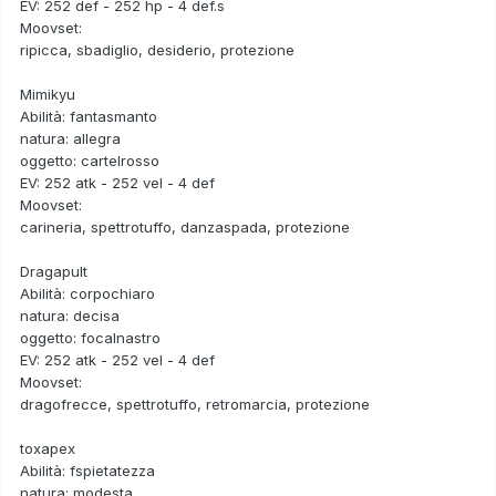
EV: 252 def - 252 hp - 4 def.s
Moovset:
ripicca, sbadiglio, desiderio, protezione
Mimikyu
Abilità: fantasmanto
natura: allegra
oggetto: cartelrosso
EV: 252 atk - 252 vel - 4 def
Moovset:
carineria, spettrotuffo, danzaspada, protezione
Dragapult
Abilità: corpochiaro
natura: decisa
oggetto: focalnastro
EV: 252 atk - 252 vel - 4 def
Moovset:
dragofrecce, spettrotuffo, retromarcia, protezione
toxapex
Abilità: fspietatezza
natura: modesta