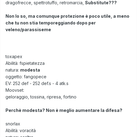
dragofrecce, spettrotuffo, retromarcia,
Substitute???
Non lo so, ma comunque protezione è poco utile, a meno
che tu non stia temporeggiando dopo per
veleno/parassiseme
toxapex
Abilità: fspietatezza
natura:
modesta
oggetto: fangopece
EV: 252 def - 252 def.s - 4 atk.s
Moovset:
geloraggio, tossina, ripresa, fortino
Perchè modesta? Non è meglio aumentare la difesa?
snorlax
Abilità: voracità