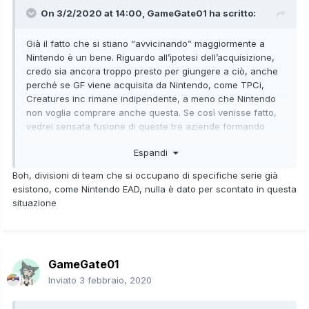
On 3/2/2020 at 14:00,
GameGate01
ha scritto:
Già il fatto che si stiano “avvicinando” maggiormente a
Nintendo è un bene. Riguardo all’ipotesi dell’acquisizione,
credo sia ancora troppo presto per giungere a ciò, anche
perché se GF viene acquisita da Nintendo, come TPCi,
Creatures inc rimane indipendente, a meno che Nintendo
non voglia comprare anche questa. Se così venisse fatto,
vedrei sensata fusione di queste tre aziende formando
Nintendo Pokémon (nome casuale) che si dedica a
Espandi
videogiochi principali e spin off.
Boh, divisioni di team che si occupano di specifiche serie già
esistono, come Nintendo EAD, nulla è dato per scontato in questa
situazione
GameGate01
Inviato
3 febbraio, 2020