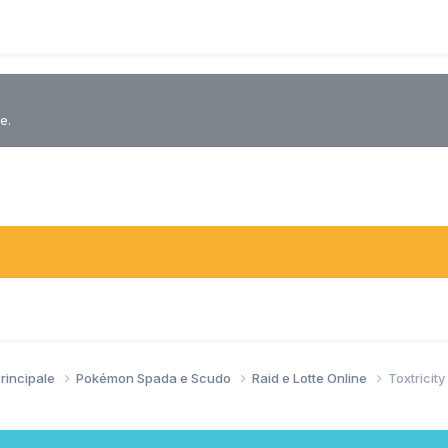
e.
Principale
Pokémon Spada e Scudo
Raid e Lotte Online
Toxtricit