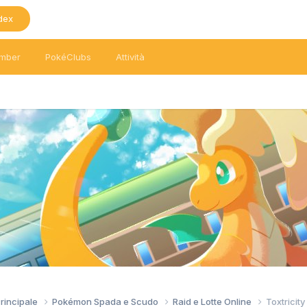
dex
mber
PokéClubs
Attività
Principale
Pokémon Spada e Scudo
Raid e Lotte Online
Toxtricit