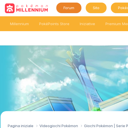
Forum
Sito
Poké
Millennium
PokéPoints Store
Iniziative
Premium Me
Pagina iniziale
Videogiochi Pokémon
Giochi Pokémon | Serie 