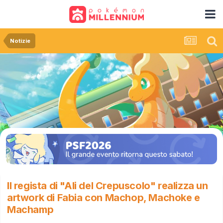
Notizie
Il regista di "Ali del Crepuscolo" realizza un
artwork di Fabia con Machop, Machoke e
Machamp