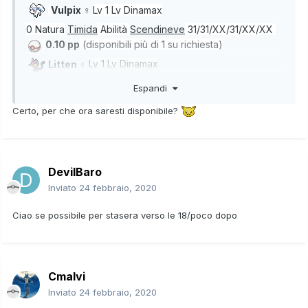
Vulpix ♀
Lv 1 Lv Dinamax
0 Natura
Timida
Abilità
Scendineve
31/31/XX/31/XX/XX
0.10 pp
(disponibili più di 1 su richiesta)
Litten ♀
Lv 1 Lv Dinamax
0 Natura
Gentile
Abilità
Prepotenza
31/XX/31/31/XX/XX
Espandi
0.20 pp
Certo, per che ora saresti disponibile?
DevilBaro
Inviato
24 febbraio, 2020
Ciao se possibile per stasera verso le 18/poco dopo
Cmalvi
Inviato
24 febbraio, 2020