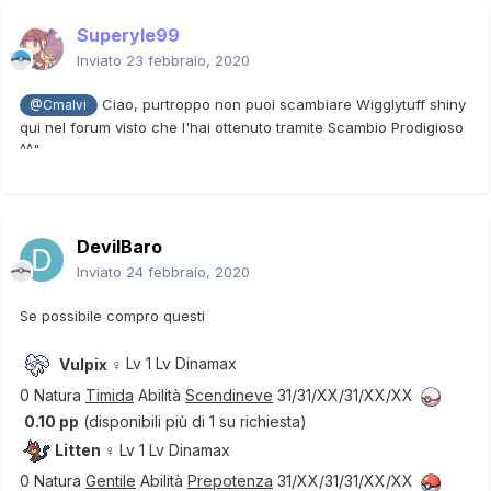
Tesori
0.05 pp
:
Superyle99
Apri contenuto nascosto
Inviato
23 febbraio, 2020
DT
0.02 pp
:
Ciao, purtroppo non puoi scambiare Wigglytuff shiny
@Cmalvi
qui nel forum visto che l'hai ottenuto tramite Scambio Prodigioso
Apri contenuto nascosto
^^"
Pietre Evolutive
0.02 pp
:
Apri contenuto nascosto
DevilBaro
Inviato
24 febbraio, 2020
Se possibile compro questi
Vulpix ♀
Lv 1 Lv Dinamax
0 Natura
Timida
Abilità
Scendineve
31/31/XX/31/XX/XX
0.10 pp
(disponibili più di 1 su richiesta)
Litten ♀
Lv 1 Lv Dinamax
0 Natura
Gentile
Abilità
Prepotenza
31/XX/31/31/XX/XX