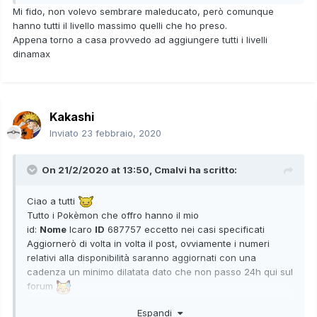
Mi fido, non volevo sembrare maleducato, però comunque
hanno tutti il livello massimo quelli che ho preso.
Appena torno a casa provvedo ad aggiungere tutti i livelli
dinamax
Kakashi
Inviato
23 febbraio, 2020
On 21/2/2020 at 13:50,
Cmalvi
ha scritto:
Ciao a tutti
Tutto i Pokèmon che offro hanno il mio
id:
Nome
Icaro
ID
687757 eccetto nei casi specificati
Aggiornerò di volta in volta il post, ovviamente i numeri
relativi alla disponibilità saranno aggiornati con una
cadenza un minimo dilatata dato che non passo 24h qui sul
forum
Sto cercando di fare un Pokèdex completo su Home, quindi
Espandi
cerco semplicemente Pokèmon (da tenere) che mi