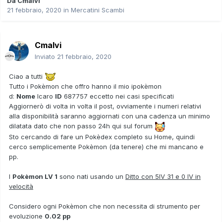
Da
Cmalvi
21 febbraio, 2020
in
Mercatini Scambi
Cmalvi
Inviato
21 febbraio, 2020
Ciao a tutti
Tutto i Pokèmon che offro hanno il mio ipokèmon
d:
Nome
Icaro
ID
687757 eccetto nei casi specificati
Aggiornerò di volta in volta il post, ovviamente i numeri relativi
alla disponibilità saranno aggiornati con una cadenza un minimo
dilatata dato che non passo 24h qui sul forum
Sto cercando di fare un Pokèdex completo su Home, quindi
cerco semplicemente Pokèmon (da tenere) che mi mancano e
pp.
I
Pokèmon LV 1
sono nati usando un
Ditto con 5IV 31 e 0 IV in
velocità
Considero ogni Pokèmon che non necessita di strumento per
evoluzione
0.02 pp