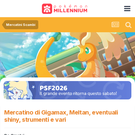
Mercatini Scambi
Mercatino di Gigamax, Meltan, eventuali
shiny, strumenti e vari