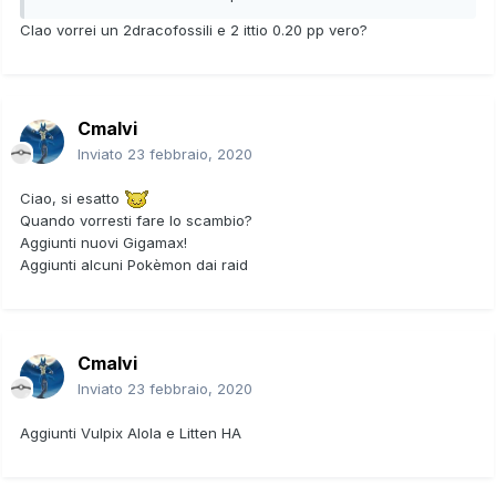
mancano e pp.
CIao vorrei un 2dracofossili e 2 ittio 0.20 pp vero?
Considero ogni Pokèmon che non necessita di strumento
per evoluzione
0.02 pp
Considero ogni Pokèmon che necessita di strumento per
Cmalvi
evoluzione
0.05 pp
Cerco anche leggendari vecchie generazioni
Inviato
23 febbraio, 2020
- Pokèdex Galar Completo
Ciao, si esatto
Shiny:
Quando vorresti fare lo scambio?
Aggiunti nuovi Gigamax!
Apri contenuto nascosto
Aggiunti alcuni Pokèmon dai raid
Gigamax:
Apri contenuto nascosto
Cmalvi
Inviato
23 febbraio, 2020
Raid HA :
Aggiunti Vulpix Alola e Litten HA
Apri contenuto nascosto