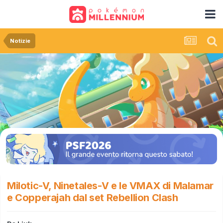
Notizie
Milotic-V, Ninetales-V e le VMAX di Malamar
e Copperajah dal set Rebellion Clash