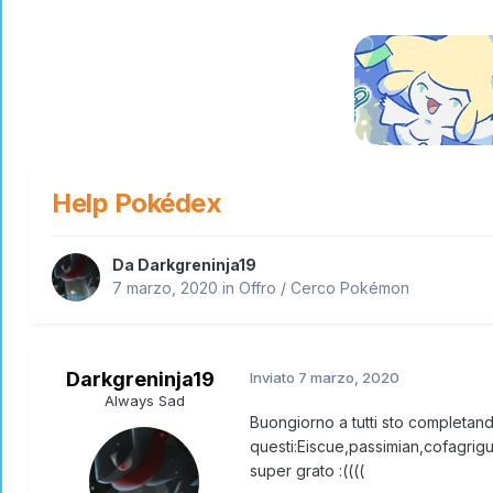
Help Pokédex
Da
Darkgreninja19
7 marzo, 2020
in
Offro / Cerco Pokémon
Darkgreninja19
Inviato
7 marzo, 2020
Always Sad
Buongiorno a tutti sto completa
questi:Eiscue,passimian,cofagrigu
super grato :((((