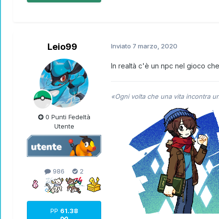
Leio99
Inviato
7 marzo, 2020
In realtà c'è un npc nel gioco ch
«Ogni volta che una vita incontra u
0 Punti Fedeltà
Utente
986
2
PP
61.38