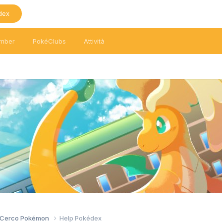
dex
mber
PokéClubs
Attività
/ Cerco Pokémon
Help Pokédex