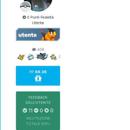
0 Punti Fedeltà
Utente
408
PP
88.36
FEEDBACK
DELL'UTENTE
11
0
0
VALUTAZIONE
TOTALE
100%