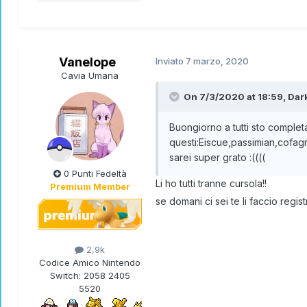
Vanelope
Inviato
7 marzo, 2020
Cavia Umana
On 7/3/2020 at 18:59,
Dar
Buongiorno a tutti sto comple
questi:Eiscue,passimian,cofag
sarei super grato :((((
0 Punti Fedeltà
Li ho tutti tranne cursola!!
Premium Member
se domani ci sei te li faccio regist
2,9k
Codice Amico Nintendo
Switch:
2058 2405
5520