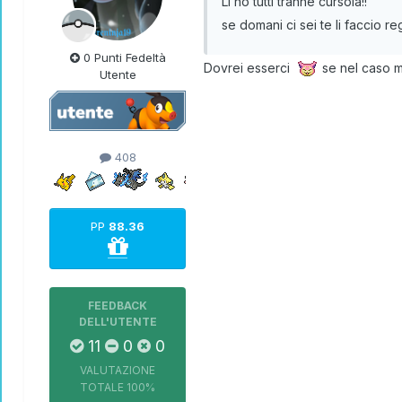
Li ho tutti tranne cursola!!
se domani ci sei te li faccio re
0 Punti Fedeltà
Dovrei esserci
se nel caso m
Utente
408
PP
88.36
FEEDBACK
DELL'UTENTE
11
0
0
VALUTAZIONE
TOTALE
100%