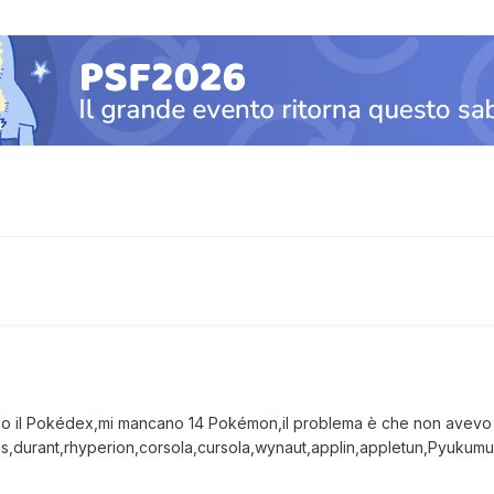
ndo il Pokédex,mi mancano 14 Pokémon,il problema è che non avevo 
s,durant,rhyperion,corsola,cursola,wynaut,applin,appletun,Pyukumuku