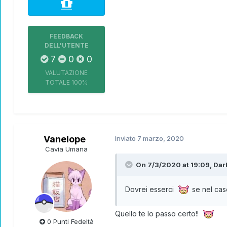
FEEDBACK
DELL'UTENTE
7
0
0
Apri contenuto nascosto
VALUTAZIONE
TOTALE
100%
Vanelope
Inviato
7 marzo, 2020
Cavia Umana
On 7/3/2020 at 19:09,
Dar
Dovrei esserci
se nel cas
Quello te lo passo certo!!
0 Punti Fedeltà