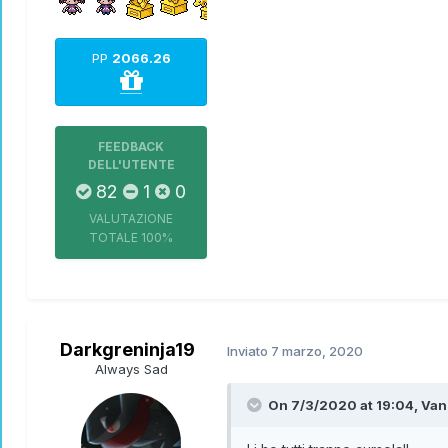
PP
2066.26
FEEDBACK
DELL'UTENTE
82
1
0
VALUTAZIONE
TOTALE
100%
Darkgreninja19
Inviato
7 marzo, 2020
Always Sad
On 7/3/2020 at 19:04,
Van