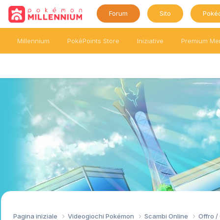
Forum
Sito
Poké
Millennium
PokéPoints Store
Iniziative
Premium Me
Pagina iniziale
Videogiochi Pokémon
Scambi Online
Offro 