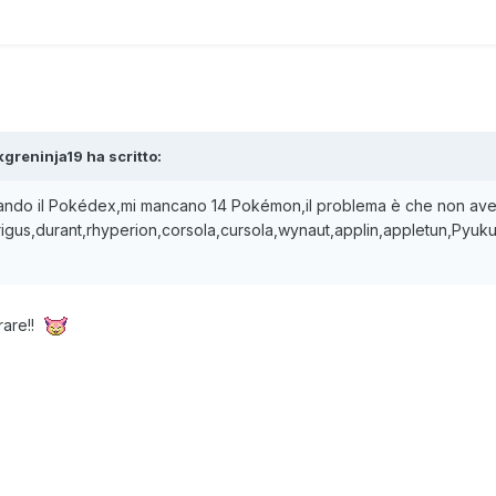
kgreninja19
ha scritto:
tando il Pokédex,mi mancano 14 Pokémon,il problema è che non ave
rigus,durant,rhyperion,corsola,cursola,wynaut,applin,appletun,Pyuku
rare!!