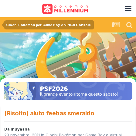
Giochi Pokémon per Game Boy e Virtual Console
[Risolto] aiuto feebas smeraldo
Da
Inuyasha
29 novembre, 2011
in
Giochi Pokémon per Game Boy e Virtual