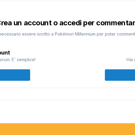
rea un account o accedi per commenta
necessario essere iscritto a Pokémon Millennium per poter commen
ount
orum. E' semplice!
Hai 
(io sarei il Riolu sul sasso XD)
aka
lo in Project X
 compleanno e per Natale