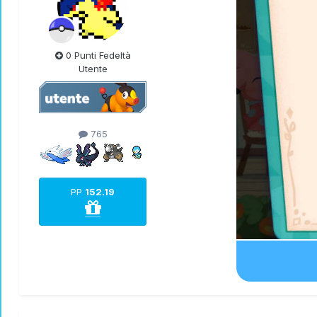
0 Punti Fedeltà
Utente
765
PP
152.19