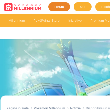
Forum
Sito
Poké
Millennium
PokéPoints Store
Iniziative
Premium Me
Pagina iniziale
Pokémon Millennium
Notizie
Disponibile un 