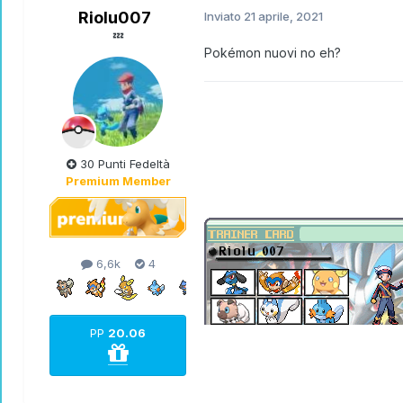
Riolu007
Inviato
21 aprile, 2021
💤
Pokémon nuovi no eh?
30 Punti Fedeltà
Premium Member
6,6k
4
PP
20.06