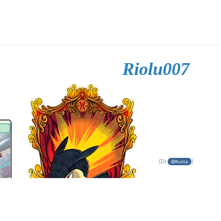
Riolu007
(Di
)
@Kuma