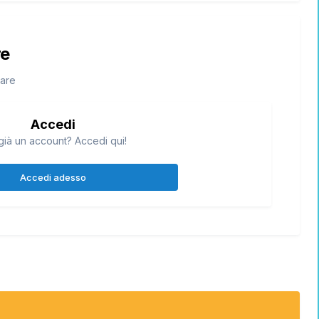
re
tare
Accedi
già un account? Accedi qui!
Accedi adesso