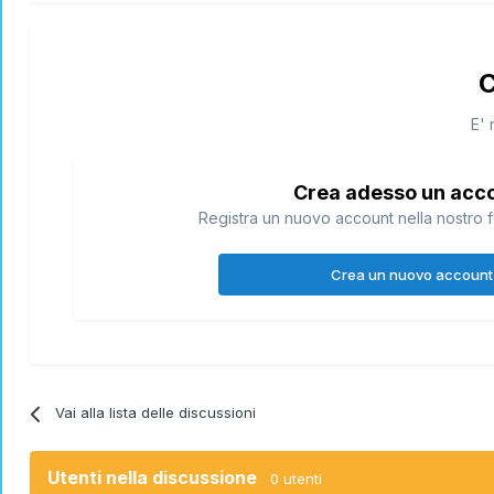
C
E' 
Crea adesso un acc
Registra un nuovo account nella nostro f
Project X: Sede e membri del Club fatto da
@T
Crea un nuovo account
Ruo
Regali di
per il
@Porygatto
Vai alla lista delle discussioni
Utenti nella discussione
0 utenti