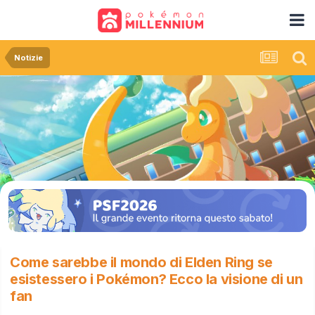
Notizie
Come sarebbe il mondo di Elden Ring se
esistessero i Pokémon? Ecco la visione di un
fan