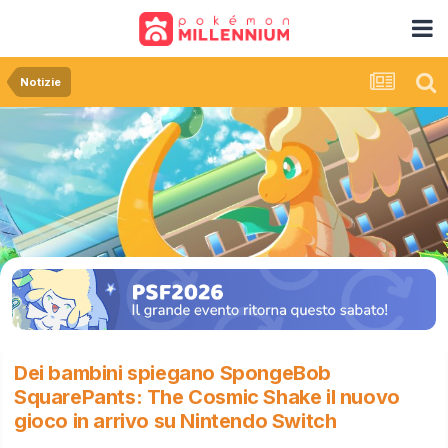
Notizie
Dei bambini spiegano SpongeBob
SquarePants: The Cosmic Shake il nuovo
gioco in arrivo su Nintendo Switch