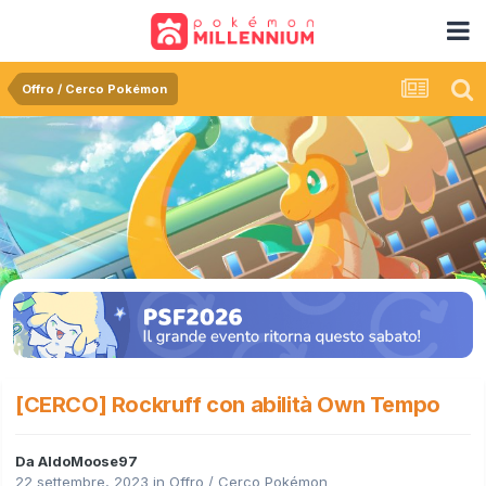
Offro / Cerco Pokémon
[CERCO] Rockruff con abilità Own Tempo
Da
AldoMoose97
22 settembre, 2023
in
Offro / Cerco Pokémon