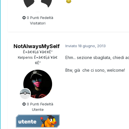
0 Punti Fedeltà
Visitatori
NotAlwaysMySelf
Inviato
18 giugno, 2013
Ê•â€¢Í¡á´¥â€¢Ê”
Kelpenis Ê•â€¢Í¡á´¥â€
Ehm... sezione sbagliata, chiedi a
¢Ê”
Btw, già che ci sono, welcome!
0 Punti Fedeltà
Utente