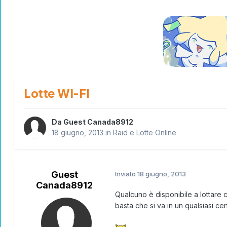
Lotte WI-FI
Da Guest Canada8912
18 giugno, 2013
in
Raid e Lotte Online
Guest
Inviato
18 giugno, 2013
Canada8912
Qualcuno è disponibile a lottare 
basta che si va in un qualsiasi ce