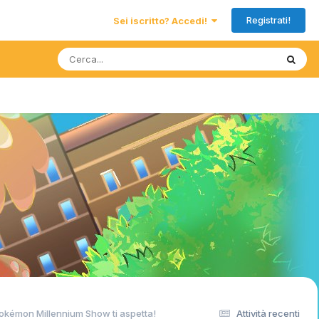
Registrati!
Sei iscritto? Accedi!
 Pokémon Millennium Show ti aspetta!
Attività recenti