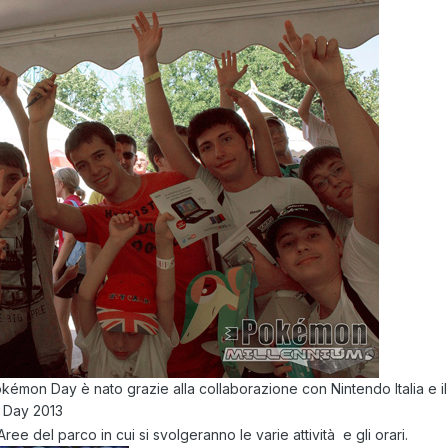
émon Day è nato grazie alla collaborazione con Nintendo Italia e il 
 Day 2013
ee del parco in cui si svolgeranno le varie attività e gli orari.