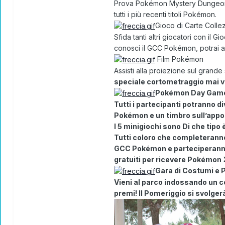
Prova
Pokémon Mystery Dungeon: 
tutti i più recenti titoli Pokémon.
Gioco di Carte Collez
Sfida tanti altri giocatori con il
conosci il GCC Pokémon, potrai an
Film Pokémon
Assisti alla proiezione sul grand
speciale cortometraggio mai vis
Pokémon Day Gam
Tutti i partecipanti potranno 
Pokémon
e un timbro sull’appo
I 5 minigiochi sono
Di che tipo
Tutti coloro che completerann
GCC Pokémon e parteciperanno 
gratuiti per ricevere
Pokémon 
Gara di Costumi e
Vieni al parco indossando un 
premi! Il Pomeriggio si svolger