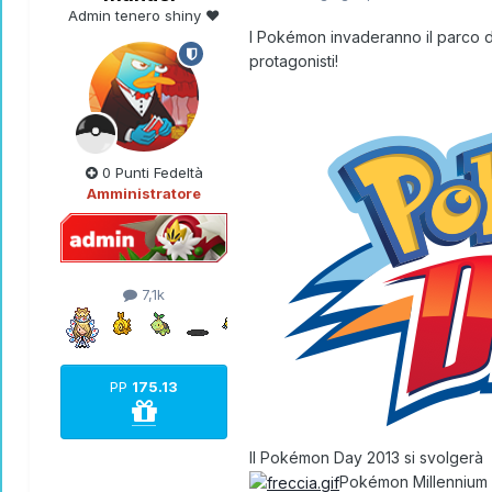
Admin tenero shiny ❤
I Pokémon invaderanno il parco di
protagonisti!
0 Punti Fedeltà
Amministratore
7,1k
PP
175.13
Il
Pokémon Day 2013
si svolgerà
Pokémon Millennium