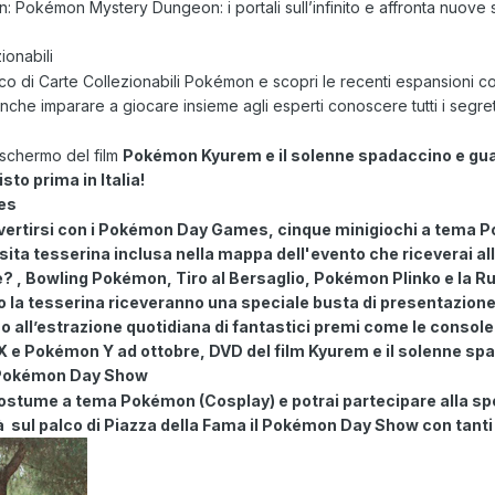
Pokémon Mystery Dungeon: i portali sull’infinito
e affronta nuove s
ionabili
 Gioco di Carte Collezionabili Pokémon e scopri le recenti espansioni
che imparare a giocare insieme agli esperti conoscere tutti i segret
e schermo del film
Pokémon Kyurem e il solenne spadaccino e gua
to prima in Italia!
es
divertirsi con i Pokémon Day Games,
cinque minigiochi a tema 
sita tesserina inclusa nella mappa dell'evento che riceverai al
 è? , Bowling Pokémon, Tiro al Bersaglio, Pokémon Plinko
e la
Ru
o la tesserina riceveranno una speciale busta di presentazion
all’estrazione quotidiana di fantastici premi come le consol
X e Pokémon Y
ad ottobre, DVD del film
Kyurem e il solenne sp
 Pokémon Day Show
costume a tema Pokémon (Cosplay) e potrai partecipare alla sp
à sul palco di Piazza della Fama il Pokémon Day Show con tanti g