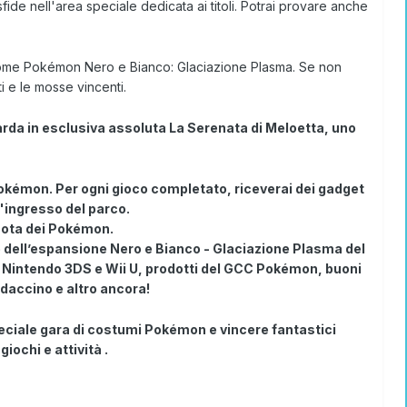
fide nell'area speciale dedicata ai titoli. Potrai provare anche
 come
Pokémon Nero e Bianco: Glaciazione Plasma
. Se non
i e le mosse vincenti.
rda in esclusiva assoluta
La Serenata di Meloetta
, uno
Pokémon
. Per ogni gioco completato, riceverai dei
gadget
l'ingresso del parco.
ota dei Pokémon
.
e dell’espansione
Nero e Bianco - Glaciazione Plasma
del
e
Nintendo 3DS e Wii U
, prodotti del
GCC Pokémon
, buoni
adaccino
e altro ancora!
eciale
gara di costumi Pokémon
e vincere fantastici
iochi e attività .