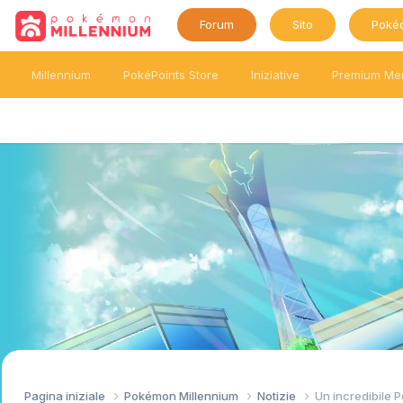
Forum
Sito
Poké
Millennium
PokéPoints Store
Iniziative
Premium Me
Pagina iniziale
Pokémon Millennium
Notizie
Un incredibile P