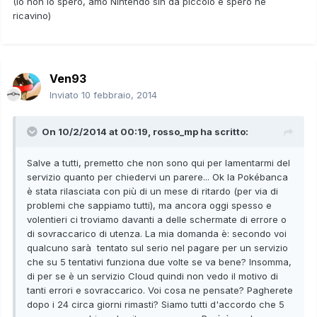
(Io non lo spero, amo Nintendo sin da piccolo e spero ne
ricavino)
Ven93
Inviato
10 febbraio, 2014
On 10/2/2014 at 00:19, rosso_mp ha scritto:
Salve a tutti, premetto che non sono qui per lamentarmi del
servizio quanto per chiedervi un parere... Ok la Pokébanca
è stata rilasciata con più di un mese di ritardo (per via di
problemi che sappiamo tutti), ma ancora oggi spesso e
volentieri ci troviamo davanti a delle schermate di errore o
di sovraccarico di utenza. La mia domanda è: secondo voi
qualcuno sarà tentato sul serio nel pagare per un servizio
che su 5 tentativi funziona due volte se va bene? Insomma,
di per se è un servizio Cloud quindi non vedo il motivo di
tanti errori e sovraccarico. Voi cosa ne pensate? Pagherete
dopo i 24 circa giorni rimasti? Siamo tutti d'accordo che 5