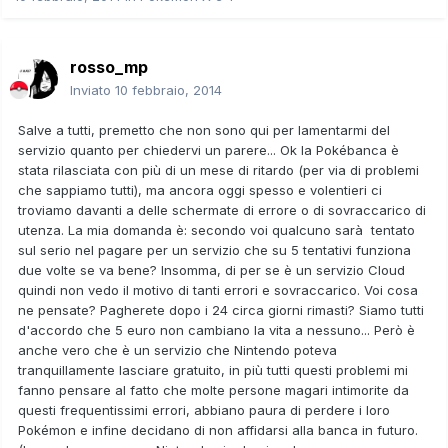
rosso_mp
Inviato
10 febbraio, 2014
Salve a tutti, premetto che non sono qui per lamentarmi del
servizio quanto per chiedervi un parere... Ok la Pokébanca è
stata rilasciata con più di un mese di ritardo (per via di problemi
che sappiamo tutti), ma ancora oggi spesso e volentieri ci
troviamo davanti a delle schermate di errore o di sovraccarico di
utenza. La mia domanda è: secondo voi qualcuno sarà tentato
sul serio nel pagare per un servizio che su 5 tentativi funziona
due volte se va bene? Insomma, di per se è un servizio Cloud
quindi non vedo il motivo di tanti errori e sovraccarico. Voi cosa
ne pensate? Pagherete dopo i 24 circa giorni rimasti? Siamo tutti
d'accordo che 5 euro non cambiano la vita a nessuno... Però è
anche vero che è un servizio che Nintendo poteva
tranquillamente lasciare gratuito, in più tutti questi problemi mi
fanno pensare al fatto che molte persone magari intimorite da
questi frequentissimi errori, abbiano paura di perdere i loro
Pokémon e infine decidano di non affidarsi alla banca in futuro.