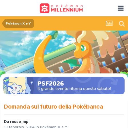
Pokémon X e Y
Domanda sul futuro della Pokébanca
Da
rosso_mp
10 febbraio, 2014
in
Pokémon X e Y