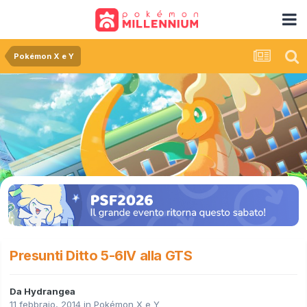
Pokémon X e Y
Presunti Ditto 5-6IV alla GTS
Da
Hydrangea
11 febbraio, 2014
in
Pokémon X e Y