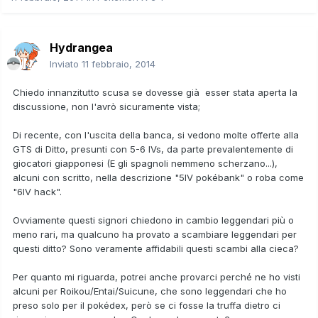
Hydrangea
Inviato
11 febbraio, 2014
Chiedo innanzitutto scusa se dovesse già esser stata aperta la
discussione, non l'avrò sicuramente vista;
Di recente, con l'uscita della banca, si vedono molte offerte alla
GTS di Ditto, presunti con 5-6 IVs, da parte prevalentemente di
giocatori giapponesi (E gli spagnoli nemmeno scherzano...),
alcuni con scritto, nella descrizione "5IV pokébank" o roba come
"6IV hack".
Ovviamente questi signori chiedono in cambio leggendari più o
meno rari, ma qualcuno ha provato a scambiare leggendari per
questi ditto? Sono veramente affidabili questi scambi alla cieca?
Per quanto mi riguarda, potrei anche provarci perché ne ho visti
alcuni per Roikou/Entai/Suicune, che sono leggendari che ho
preso solo per il pokédex, però se ci fosse la truffa dietro ci