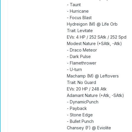
- Taunt
- Hurricane
- Focus Blast
Hydreigon (M) @ Life Orb
Trait: Levitate
EVs: 4 HP / 252 SAtk / 252 Spd
Modest Nature (+SAtk, -Atk)
- Draco Meteor
- Dark Pulse
- Flamethrower
- U-turn
Machamp (M) @ Leftovers
Trait: No Guard
EVs: 20 HP / 248 Atk
Adamant Nature (+Atk, -SAtk)
- DynamicPunch
- Payback
- Stone Edge
- Bullet Punch
Chansey (F) @ Eviolite