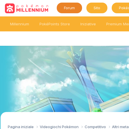
Forum
Sito
Poké
Millennium
PokéPoints Store
Iniziative
Premium Me
Pagina iniziale
Videogiochi Pokémon
Competitivo
Altri me