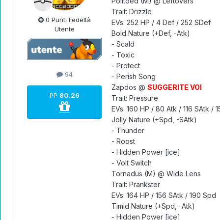
Politoed (M) @ Leftovers
Trait: Drizzle
0 Punti Fedeltà
EVs: 252 HP / 4 Def / 252 SDef
Utente
Bold Nature (+Def, -Atk)
- Scald
- Toxic
- Protect
94
- Perish Song
Zapdos @
SUGGERITE VOI
PP
80.26
Trait: Pressure
EVs: 160 HP / 80 Atk / 116 SAtk / 
Jolly Nature (+Spd, -SAtk)
- Thunder
- Roost
- Hidden Power [ice]
- Volt Switch
Tornadus (M) @ Wide Lens
Trait: Prankster
EVs: 164 HP / 156 SAtk / 190 Spd
Timid Nature (+Spd, -Atk)
- Hidden Power [ice]