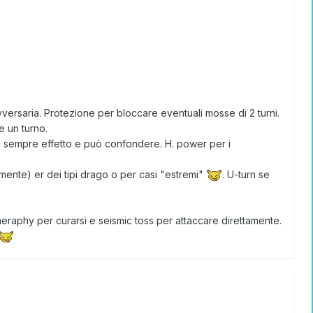
avversaria. Protezione per bloccare eventuali mosse di 2 turni.
e un turno.
a sempre effetto e può confondere. H. power per i
mente) er dei tipi drago o per casi "estremi"
. U-turn se
theraphy per curarsi e seismic toss per attaccare direttamente.