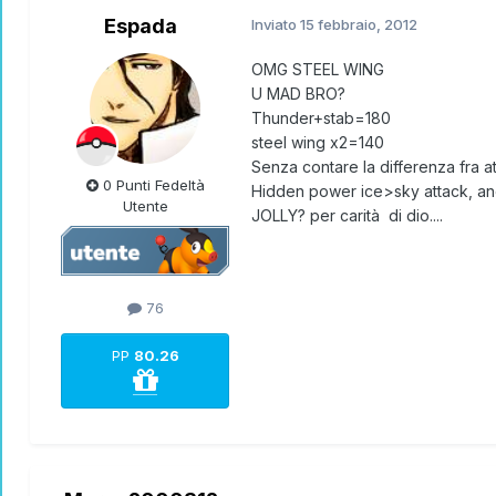
Espada
Inviato
15 febbraio, 2012
OMG STEEL WING
U MAD BRO?
Thunder+stab=180
steel wing x2=140
Senza contare la differenza fra at
0 Punti Fedeltà
Hidden power ice>sky attack, anch
Utente
JOLLY? per carità di dio....
76
PP
80.26