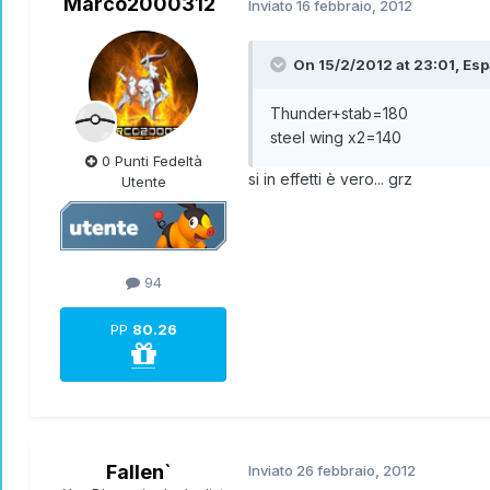
Marco2000312
Inviato
16 febbraio, 2012
On 15/2/2012 at 23:01, Esp
Thunder+stab=180
steel wing x2=140
0 Punti Fedeltà
si in effetti è vero... grz
Utente
94
PP
80.26
Fallen`
Inviato
26 febbraio, 2012