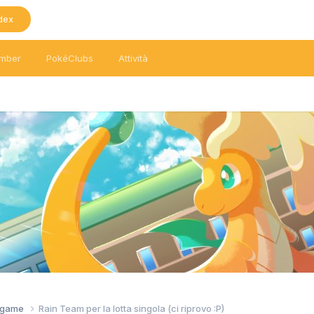
dex
mber
PokéClubs
Attività
tagame
Rain Team per la lotta singola (ci riprovo :P)