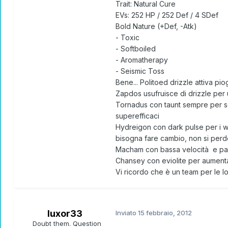
Trait: Natural Cure
EVs: 252 HP / 252 Def / 4 SDef
Bold Nature (+Def, -Atk)
- Toxic
- Softboiled
- Aromatherapy
- Seismic Toss
Bene... Politoed drizzle attiva pi
Zapdos usufruisce di drizzle per 
Tornadus con taunt sempre per sc
superefficaci
Hydreigon con dark pulse per i wa
bisogna fare cambio, non si perd
Macham con bassa velocità e pay
Chansey con eviolite per aumentare
Vi ricordo che è un team per le l
luxor33
Inviato
15 febbraio, 2012
Doubt them. Question