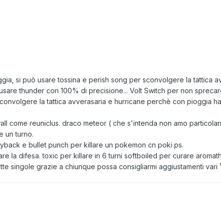
oggia, si può usare tossina e perish song per sconvolgere la tattica 
usare thunder con 100% di precisione... Volt Switch per non sprecar
onvolgere la tattica avverasaria e hurricane perchè con pioggia h
ll come reuniclus. draco meteor ( che s'intenda non amo particolar
e un turno.
back e bullet punch per killare un pokemon cn poki ps.
 la difesa. toxic per killare in 6 turni softboiled per curare aroma
otte singole grazie a chiunque possa consigliarmi aggiustamenti vari