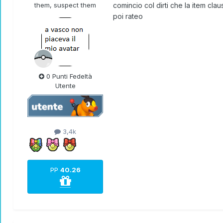
them, suspect them
comincio col dirti che la item cl
poi rateo
0 Punti Fedeltà
Utente
3,4k
PP
40.26