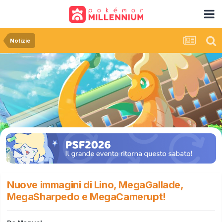
Notizie
Nuove immagini di Lino, MegaGallade,
MegaSharpedo e MegaCamerupt!