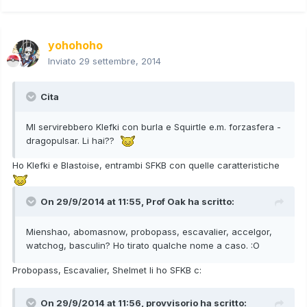
yohohoho
Inviato
29 settembre, 2014
Cita
MI servirebbero Klefki con burla e Squirtle e.m. forzasfera -
dragopulsar. Li hai??
Ho Klefki e Blastoise, entrambi SFKB con quelle caratteristiche
On 29/9/2014 at 11:55, Prof Oak ha scritto:
Mienshao, abomasnow, probopass, escavalier, accelgor,
watchog, basculin? Ho tirato qualche nome a caso. :O
Probopass, Escavalier, Shelmet li ho SFKB c:
On 29/9/2014 at 11:56, provvisorio ha scritto: