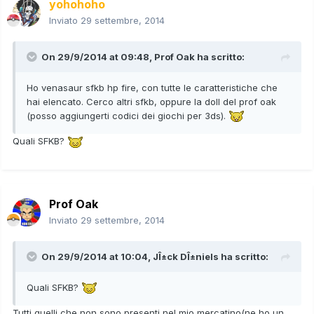
yohohoho
Inviato
29 settembre, 2014
On 29/9/2014 at 09:48, Prof Oak ha scritto:
Ho venasaur sfkb hp fire, con tutte le caratteristiche che
hai elencato. Cerco altri sfkb, oppure la doll del prof oak
(posso aggiungerti codici dei giochi per 3ds).
Quali SFKB?
Prof Oak
Inviato
29 settembre, 2014
On 29/9/2014 at 10:04, JÎ±ck DÎ±niels ha scritto:
Quali SFKB?
Tutti quelli che non sono presenti nel mio mercatino(ne ho un