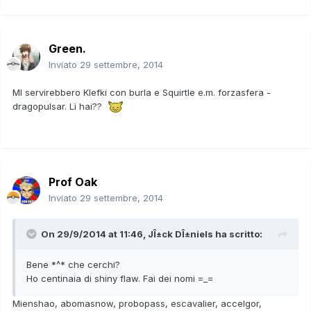
Green.
Inviato
29 settembre, 2014
MI servirebbero Klefki con burla e Squirtle e.m. forzasfera -
dragopulsar. Li hai??
Prof Oak
Inviato
29 settembre, 2014
On 29/9/2014 at 11:46, JÎ±ck DÎ±niels ha scritto:
Bene *^* che cerchi?
Ho centinaia di shiny flaw. Fai dei nomi =_=
Mienshao, abomasnow, probopass, escavalier, accelgor,