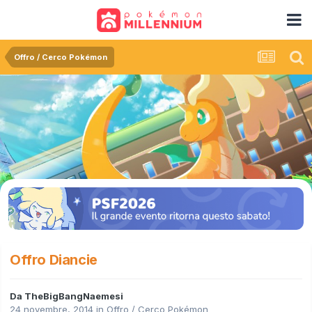
Offro / Cerco Pokémon
Offro Diancie
Da
TheBigBangNaemesi
24 novembre, 2014
in
Offro / Cerco Pokémon