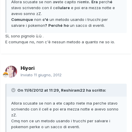
Allora scusate se non a
v
ete capito nie
n
te
.
Era
perch
é
stavo scrivendo con il cell
ulare
e poi era mezza notte e
avevo sonno zZ.
Comunque
non
c'é
un metodo usando i trucchi per
salvare i pokemon
?
Perché
ho
un sacco di eventi.
Sì, sono pignolo ù.ù .
E comunque no, non c'è nessun metodo a quanto ne so io.
Hiyori
Inviato
11 giugno, 2012
On 11/6/2012 at 11:29, Reshiram22 ha scritto:
Allora scusate se non a ete capito niete ma perche stavo
scrivendo con il cell e poi era mezza notte e avevo sonno
zZ.
Cmq non ce un metodo usando i trucchi per salvare i
pokemon perke o un sacco di eventi.