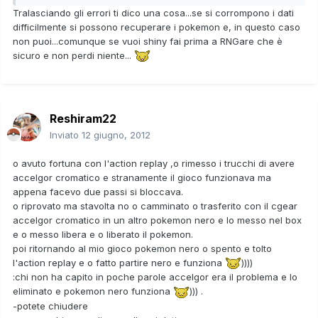
Tralasciando gli errori ti dico una cosa...se si corrompono i dati
difficilmente si possono recuperare i pokemon e, in questo caso
non puoi...comunque se vuoi shiny fai prima a RNGare che è
sicuro e non perdi niente...
Reshiram22
Inviato
12 giugno, 2012
o avuto fortuna con l'action replay ,o rimesso i trucchi di avere
accelgor cromatico e stranamente il gioco funzionava ma
appena facevo due passi si bloccava.
o riprovato ma stavolta no o camminato o trasferito con il cgear
accelgor cromatico in un altro pokemon nero e lo messo nel box
e o messo libera e o liberato il pokemon.
poi ritornando al mio gioco pokemon nero o spento e tolto
l'action replay e o fatto partire nero e funziona
))))
:chi non ha capito in poche parole accelgor era il problema e lo
eliminato e pokemon nero funziona
))) .
-potete chiudere