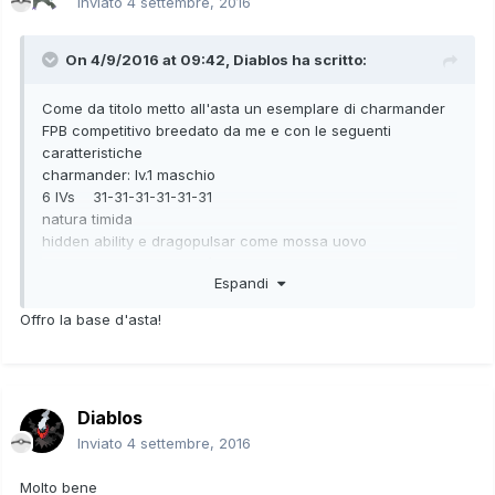
Inviato
4 settembre, 2016
On 4/9/2016 at 09:42,
Diablos
ha scritto:
Come da titolo metto all'asta un esemplare di charmander
FPB competitivo breedato da me e con le seguenti
caratteristiche
charmander: lv.1 maschio
6 IVs 31-31-31-31-31-31
natura timida
hidden ability e dragopulsar come mossa uovo
il prezzo base dell'asta è di 0.02 PP con rilanci massimi di
Espandi
0.1
l'asta terminerà questa sera alle 23:59
Offro la base d'asta!
Diablos
Inviato
4 settembre, 2016
Molto bene