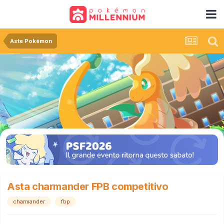
Aste Pokémon
Asta charmander FPB competitivo
charmander
fbp