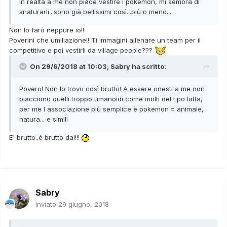
In realtà a me non piace vestire i pokemon, mi sembra di
snaturarli...sono già bellissimi così...più o meno...
Non lo farò neppure io!!
Poverini che umiliazione!! Ti immagini allenare un team per il
competitivo e poi vestirli da village people???
On 29/6/2018 at 10:03,
Sabry
ha scritto:
Povero! Non lo trovo così brutto! A essere onesti a me non
piacciono quelli troppo umanoidi come molti del tipo lotta,
per me l associazione più semplice è pokemon = animale,
natura... e simili
E' brutto..è brutto dai!!!
Sabry
Inviato
29 giugno, 2018