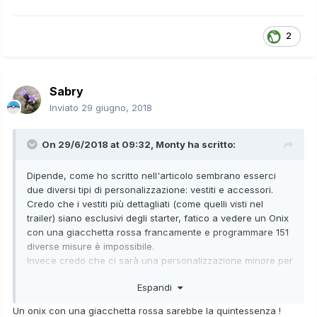
2
Sabry
Inviato
29 giugno, 2018
On 29/6/2018 at 09:32,
Monty
ha scritto:
Dipende, come ho scritto nell'articolo sembrano esserci
due diversi tipi di personalizzazione: vestiti e accessori.
Credo che i vestiti più dettagliati (come quelli visti nel
trailer) siano esclusivi degli starter, fatico a vedere un Onix
con una giacchetta rossa francamente e programmare 151
diverse misure è impossibile.
Invece credo che ci sarà una personalizzazione minore per
il resto dei Pokémon tipo fiori, fiocchi come c'era in DPPt
Espandi
legato a una feature simile al Poké Relax di settima o il
Poké Io&Te di sesta.
Un onix con una giacchetta rossa sarebbe la quintessenza !