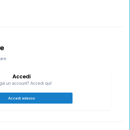
re
tare
Accedi
già un account? Accedi qui!
Accedi adesso