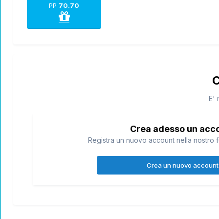
PP
70.70
C
E' 
Crea adesso un acc
Registra un nuovo account nella nostro f
Crea un nuovo account