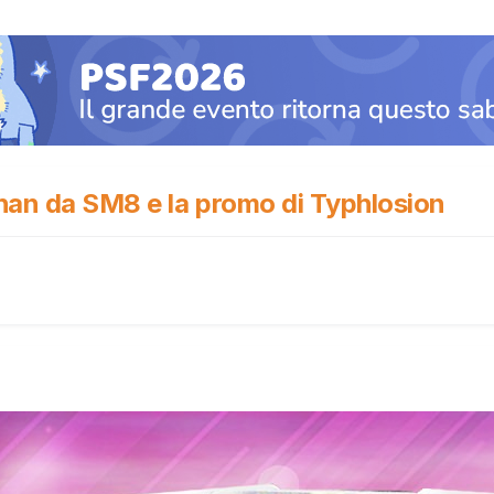
phan da SM8 e la promo di Typhlosion