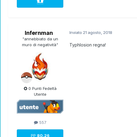
Infernman
Inviato
21 agosto, 2018
"annebbiato da un
muro di negatività"
Typhlosion regna!
0 Punti Fedeltà
Utente
557
PP
80.26