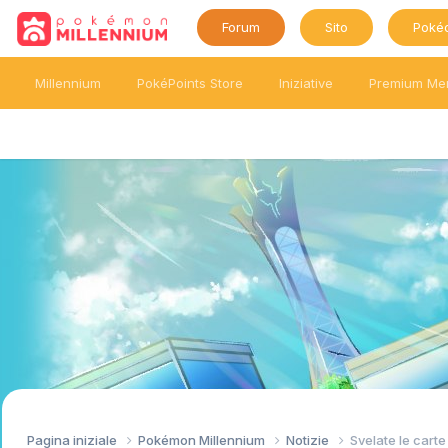
Forum
Sito
Poké
Millennium
PokéPoints Store
Iniziative
Premium Me
Pagina iniziale
Pokémon Millennium
Notizie
Svelate le cart