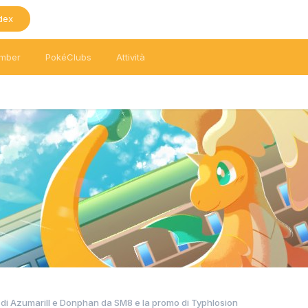
dex
mber
PokéClubs
Attività
e di Azumarill e Donphan da SM8 e la promo di Typhlosion