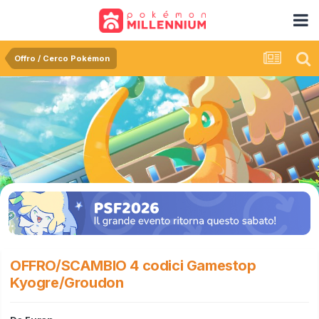
Offro / Cerco Pokémon
OFFRO/SCAMBIO 4 codici Gamestop
Kyogre/Groudon